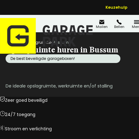
Keuzehulp
Mailen
Bellen
Men
Home
Opslagruimte
Bussum
Opslagruimte huren in Bussum
De best beveiligde garageboxen!
De ideale opslagruimte, werkruimte en/of stalling
Zeer goed beveiligd
24/7 toegang
Stroom en verlichting