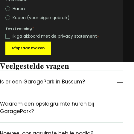
Huren
Kopen (voor eigen gebruik)
Toestemming
*
Ik ga akkoord met de
privacy statement
*
Afspraak maken
Veelgestelde vragen
Is er een GaragePark in Bussum?
Waarom een opslagruimte huren bij
GaragePark?
Hoeveel opslagruimte heb je nodig?