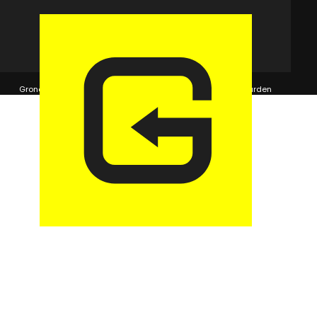
© 2026 GaragePark.
Grondposities
365Beheer & GaragePark
Algemene voorwaarden