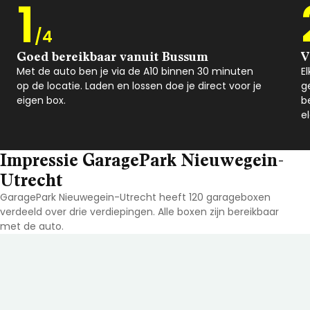
1
/4
Goed bereikbaar vanuit Bussum
V
Met de auto ben je via de A10 binnen 30 minuten
E
op de locatie. Laden en lossen doe je direct voor je
g
eigen box.
b
e
Impressie GaragePark Nieuwegein-
Utrecht
GaragePark Nieuwegein-Utrecht heeft 120 garageboxen
verdeeld over drie verdiepingen. Alle boxen zijn bereikbaar
met de auto.