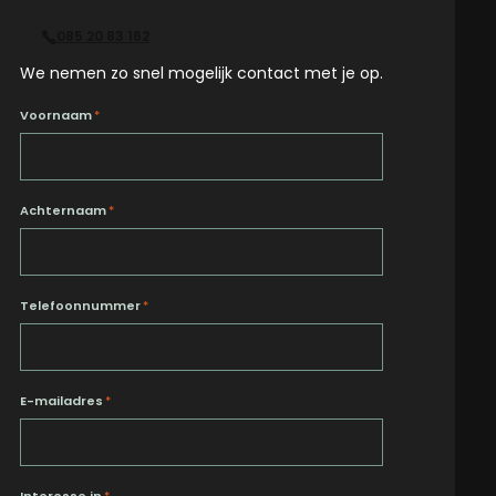
085 20 83 162
We nemen zo snel mogelijk contact met je op.
Voornaam
*
Achternaam
*
Telefoonnummer
*
E-mailadres
*
Interesse in
*