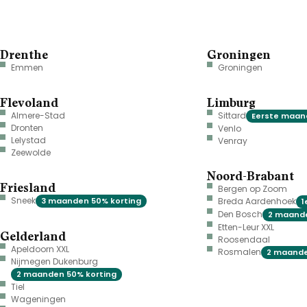
Drenthe
Groningen
Emmen
Groningen
Flevoland
Limburg
Almere-Stad
Sittard
Eerste maand
Dronten
Venlo
Lelystad
Venray
Zeewolde
Noord-Brabant
Friesland
Bergen op Zoom
Sneek
3 maanden 50% korting
Breda Aardenhoek
1
Den Bosch
2 maande
Etten-Leur XXL
Gelderland
Roosendaal
Apeldoorn XXL
Rosmalen
2 maande
Nijmegen Dukenburg
2 maanden 50% korting
Tiel
Wageningen