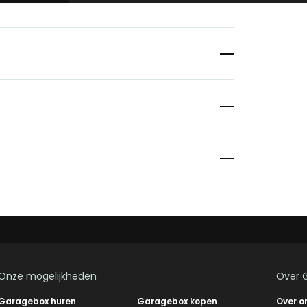
Onze mogelijkheden
Over 
Garagebox huren
Garagebox kopen
Over o