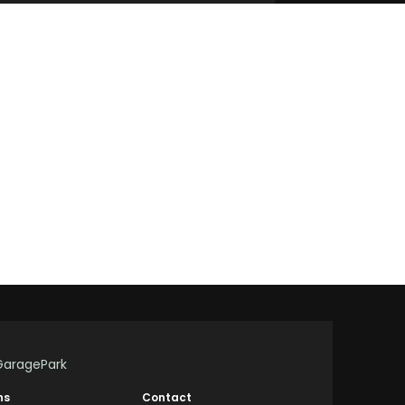
GaragePark
ns
Contact