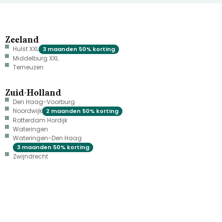
Zeeland
Hulst XXL
3 maanden 50% korting
Middelburg XXL
Terneuzen
Zuid-Holland
Den Haag-Voorburg
Noordwijk
2 maanden 50% korting
Rotterdam Hordijk
Wateringen
Wateringen-Den Haag
3 maanden 50% korting
Zwijndrecht