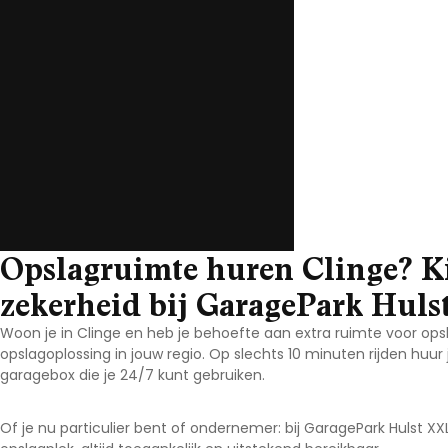
Noord-Brabant
Noord-Holland
Overijssel
Utrecht
Zeeland
Zuid-Holland
Opslagruimte huren Clinge? K
zekerheid bij GaragePark Huls
Woon je in Clinge en heb je behoefte aan extra ruimte voor ops
opslagoplossing in jouw regio. Op slechts 10 minuten rijden huur 
garagebox die je 24/7 kunt gebruiken.
Of je nu particulier bent of ondernemer: bij GaragePark Hulst X