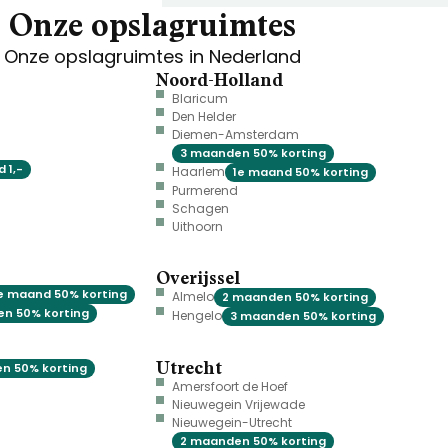
Onze opslagruimtes
Onze opslagruimtes in Nederland
Noord-Holland
Blaricum
Den Helder
Diemen-Amsterdam
3 maanden 50% korting
 1,-
Haarlem
1e maand 50% korting
Purmerend
Schagen
Uithoorn
Overijssel
e maand 50% korting
Almelo
2 maanden 50% korting
n 50% korting
Hengelo
3 maanden 50% korting
Utrecht
n 50% korting
Amersfoort de Hoef
Nieuwegein Vrijewade
Nieuwegein-Utrecht
2 maanden 50% korting