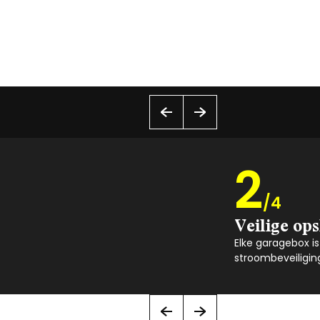
2
/4
Veilige op
Elke garagebox i
stroombeveiligin