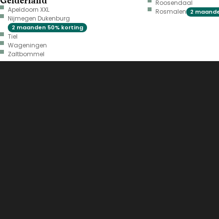
Gelderland
Roosendaal
Apeldoorn XXL
Rosmalen
2 maande
Nijmegen Dukenburg
2 maanden 50% korting
Tiel
Wageningen
Zaltbommel