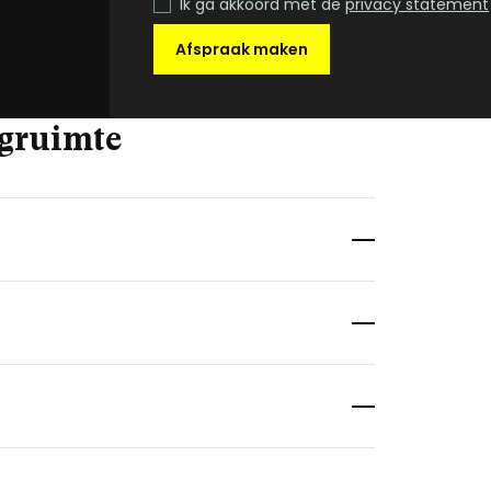
Ik ga akkoord met de
privacy statement
Afspraak maken
agruimte