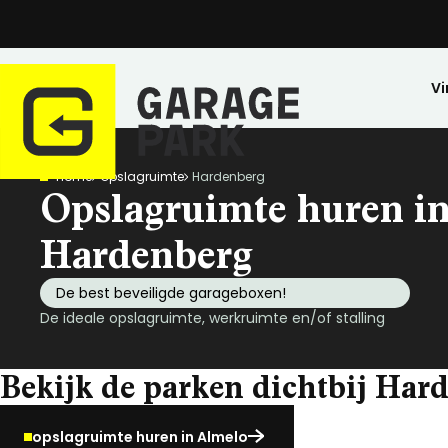
Vi
Home
Opslagruimte
Hardenberg
Zoeken
Opslagruimte huren i
Bekijk alle locaties
Park bezichtigen
Hardenberg
Top locaties
De best beveiligde garageboxen!
Drenthe
De ideale opslagruimte, werkruimte en/of stalling
Flevoland
Friesland
Bekijk de parken dichtbij Har
Huren
Opslagruimte
Wij zijn GaragePark
Kopen
Stalling
Ervaringen
Gelderland
Veilig opgeslagen en 24/7 toegankelijk.
Meer dan 57 locaties in Nederland.
De ideale stalli
Een greep uit o
Groningen
opslagruimte huren in Almelo
Limburg