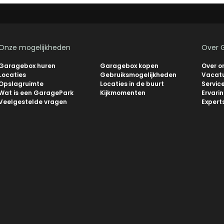
Onze mogelijkheden
Over 
Garagebox huren
Garagebox kopen
Over o
Locaties
Gebruiksmogelijkheden
Vacat
Opslagruimte
Locaties in de buurt
Servic
Wat is een GaragePark
Kijkmomenten
Ervari
Veelgestelde vragen
Expert