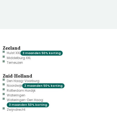
Zeeland
Hulst XXL
3 maanden 50% korting
Middelburg XXL
Terneuzen
Zuid-Holland
Den Haag-Voorburg
Noordwijk
2 maanden 50% korting
Rotterdam Hordijk
Wateringen
Wateringen-Den Haag
3 maanden 50% korting
Zwijndrecht