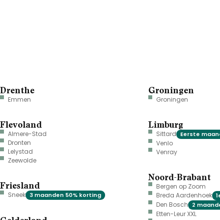
Drenthe
Groningen
Emmen
Groningen
Flevoland
Limburg
Almere-Stad
Sittard
Eerste maand
Dronten
Venlo
Lelystad
Venray
Zeewolde
Noord-Brabant
Friesland
Bergen op Zoom
Sneek
3 maanden 50% korting
Breda Aardenhoek
1
Den Bosch
2 maande
Etten-Leur XXL