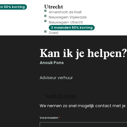
Utrecht
n 50% korting
Amersfoort de Hoef
Nieuwegein Vrijewade
Nieuwegein-Utrecht
2 maanden 50% korting
Soest
Kan ik je helpen?
Anouk Pons
Adviseur verhuur
085 20 83 162
We nemen zo snel mogelijk contact met je 
Voornaam
*