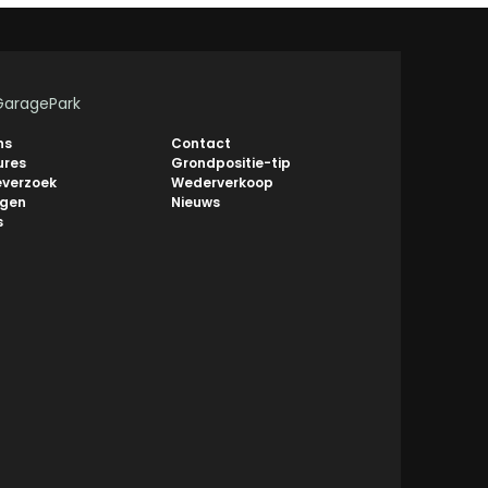
GaragePark
ns
Contact
ures
Grondpositie-tip
everzoek
Wederverkoop
ngen
Nieuws
s