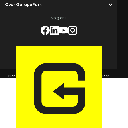
Over GaragePark
Volg ons
© 2026 GaragePark.
Grondposities
365Beheer & GaragePark
Algemene voorwaarden