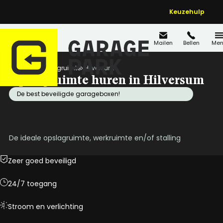
Keuzehulp
Mailen
Bellen
Men
Home
Opslagruimte
Hilversum
Opslagruimte huren in Hilversum
De best beveiligde garageboxen!
De ideale opslagruimte, werkruimte en/of stalling
Zeer goed beveiligd
24/7 toegang
Stroom en verlichting