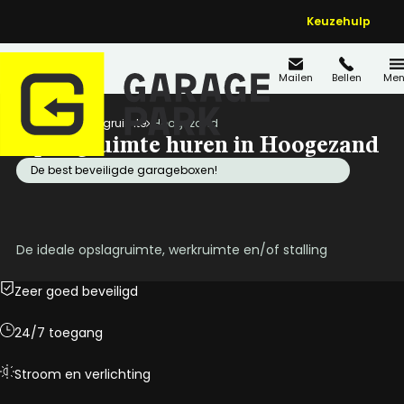
Keuzehulp
Mailen
Bellen
Men
Home
Opslagruimte
Hoogezand
Opslagruimte huren in Hoogezand
De best beveiligde garageboxen!
De ideale opslagruimte, werkruimte en/of stalling
Zeer goed beveiligd
24/7 toegang
Stroom en verlichting