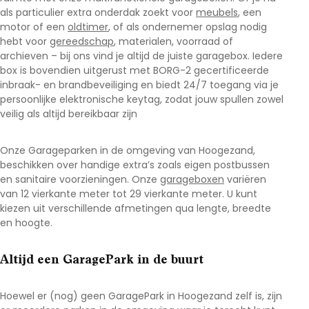
als particulier extra onderdak zoekt voor
meubels
, een
motor of een
oldtimer
, of als ondernemer opslag nodig
hebt voor
gereedschap
, materialen, voorraad of
archieven – bij ons vind je altijd de juiste garagebox. Iedere
box is bovendien uitgerust met BORG-2 gecertificeerde
inbraak- en brandbeveiliging en biedt 24/7 toegang via je
persoonlijke elektronische keytag, zodat jouw spullen zowel
veilig als altijd bereikbaar zijn
Onze Garageparken in de omgeving van Hoogezand
,
beschikken over handige extra’s zoals eigen postbussen
en sanitaire voorzieningen. Onze
garageboxen
variëren
van 12 vierkante meter tot 29 vierkante meter. U kunt
kiezen uit verschillende afmetingen qua lengte, breedte
en hoogte.
Altijd een GaragePark in de buurt
Hoewel er (nog) geen GaragePark in Hoogezand
zelf is, zijn