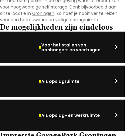
er meerdere parken in de omgeving waar je terecht kunt
voor hoogwaardige self storage. Denk bijvoorbeeld aan
onze locatie in
Groningen
. Zo hoef je nooit ver te reizen
voor een betrouwbare en veilige opslagruimte.
De mogelijkheden zijn eindeloos
Voor het stallen van
aanhangers en voertuigen
Als opslagruimte
Als opslag- en werkruimte
Impressie GaragePark Groningen