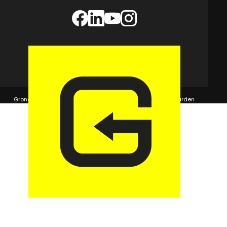
© 2026 GaragePark.
Grondposities
365Beheer & GaragePark
Algemene voorwaarden