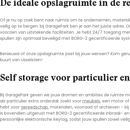
De ideale opslagruimte in de r
Of je nu op zoek bent naar ruimte om te ondernemen, materiale
veilig op te bergen: bij GaragePark ben je aan het juiste adres. 
voorzien van uitstekende faciliteiten. Je hebt 24/7 toegang met
spullen zijn optimaal beveiligd met BORG-2 gecertificeerde syst
Benieuwd of onze opslagruimte past bij jouw wensen? Kom geru
buurt van IJsselstein
!
Self storage voor particulier e
Bij GaragePark geven we jouw dromen en ambities de ruimte me
als particulier extra onderdak zoekt voor
meubels
, een motor o
hebt voor
gereedschap
, materialen, voorraad of archieven – bij 
is bovendien uitgerust met BORG-2 gecertificeerde inbraak- en 
persoonlijke elektronische keytag, zodat jouw spullen zowel veilig 