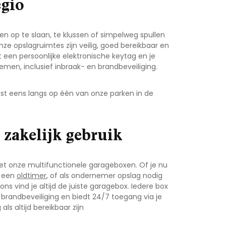
egio
n op te slaan, te klussen of simpelweg spullen
Onze opslagruimtes zijn veilig, goed bereikbaar en
 een persoonlijke elektronische keytag en je
emen, inclusief inbraak- en brandbeveiliging.
st eens langs op één van onze parken in de
n zakelijk gebruik
t onze multifunctionele garageboxen. Of je nu
f een
oldtimer
, of als ondernemer opslag nodig
ons vind je altijd de juiste garagebox. Iedere box
brandbeveiliging en biedt 24/7 toegang via je
als altijd bereikbaar zijn