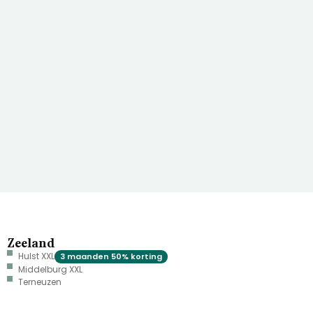
Zeeland
Hulst XXL
3 maanden 50% korting
Middelburg XXL
Terneuzen