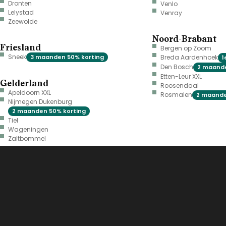
Dronten
Venlo
Lelystad
Venray
Zeewolde
Noord-Brabant
Friesland
Bergen op Zoom
Sneek
3 maanden 50% korting
Breda Aardenhoek
1
Den Bosch
2 maande
Etten-Leur XXL
Gelderland
Roosendaal
Apeldoorn XXL
Rosmalen
2 maande
Nijmegen Dukenburg
2 maanden 50% korting
Tiel
Wageningen
Zaltbommel