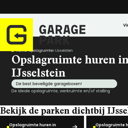
Vi
Home
Opslagruimte
IJsselstein
Zoeken
Opslagruimte huren i
Bekijk alle locaties
Park bezichtigen
IJsselstein
Top locaties
De best beveiligde garageboxen!
Drenthe
De ideale opslagruimte, werkruimte en/of stalling
Flevoland
Friesland
Bekijk de parken dichtbij IJsse
Huren
Opslagruimte
Wij zijn GaragePark
Kopen
Stalling
Ervaringen
Gelderland
Veilig opgeslagen en 24/7 toegankelijk.
Meer dan 57 locaties in Nederland.
De ideale stalli
Een greep uit o
Groningen
Opslagruimte huren in
Opslagruimte h
Limburg