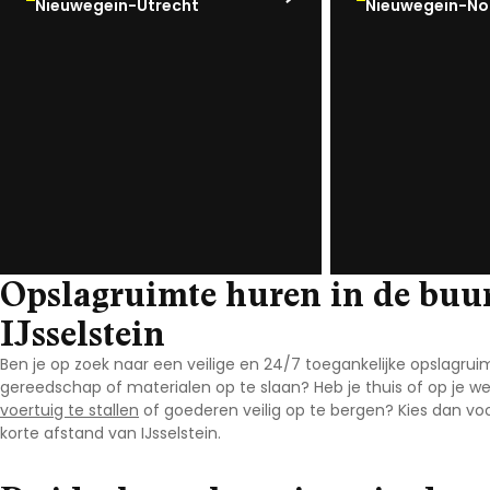
Nieuwegein-Utrecht
Nieuwegein-No
Noord-Brabant
Noord-Holland
Overijssel
Utrecht
Zeeland
Zuid-Holland
Opslagruimte huren in de buu
IJsselstein
Ben je op zoek naar een veilige en 24/7 toegankelijke opslagruim
gereedschap of materialen op te slaan? Heb je thuis of op je w
voertuig te stallen
of goederen veilig op te bergen? Kies dan vo
korte afstand van IJsselstein
.