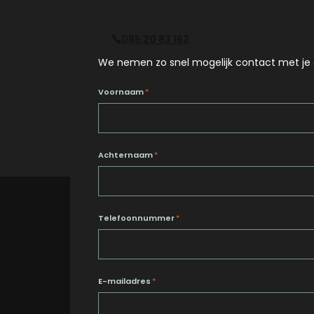
085 20 83 162
We nemen zo snel mogelijk contact met je 
Voornaam
*
Achternaam
*
Telefoonnummer
*
E-mailadres
*