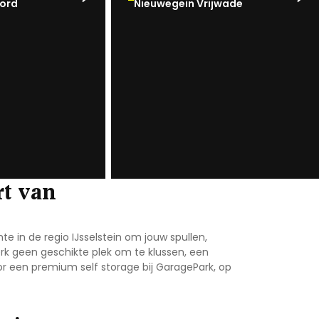
ord
Nieuwegein Vrijwade
rt van
te in de regio IJsselstein
om jouw spullen,
erk geen geschikte plek om te klussen, een
or een premium self storage bij GaragePark, op