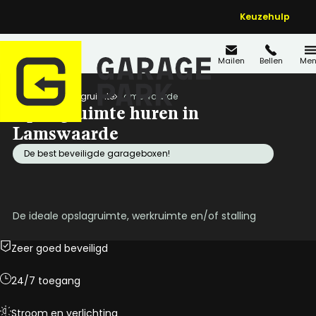
Keuzehulp
Mailen
Bellen
Men
Home
Opslagruimte
Lamswaarde
Opslagruimte huren in
Lamswaarde
De best beveiligde garageboxen!
De ideale opslagruimte, werkruimte en/of stalling
Zeer goed beveiligd
24/7 toegang
Stroom en verlichting