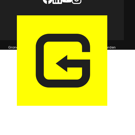
© 2026 GaragePark.
Grondposities
365Beheer & GaragePark
Algemene voorwaarden