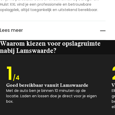
Hulst XXL vind je een professionele en betrouwbare
opslagplek, altijd toegankelijk en uitstekend bereikbaar.
Lees meer
Waarom kiezen voor opslagruimte
nabij Lamswaarde?
1
/4
Goed bereikbaar vanuit Lamswaarde
V
Met de auto ben je binnen 10 minuten op de
E
locatie. Laden en lossen doe je direct voor je eigen
g
box.
b
e