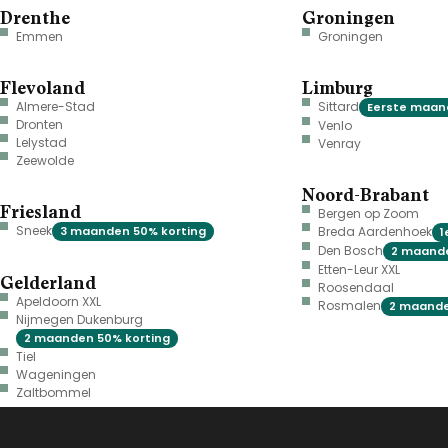
Drenthe
Groningen
Emmen
Groningen
Flevoland
Limburg
Almere-Stad
Sittard
Eerste maand
Dronten
Venlo
Lelystad
Venray
Zeewolde
Noord-Brabant
Friesland
Bergen op Zoom
Sneek
3 maanden 50% korting
Breda Aardenhoek
1
Den Bosch
2 maande
Etten-Leur XXL
Gelderland
Roosendaal
Apeldoorn XXL
Rosmalen
2 maande
Nijmegen Dukenburg
2 maanden 50% korting
Tiel
Wageningen
Zaltbommel