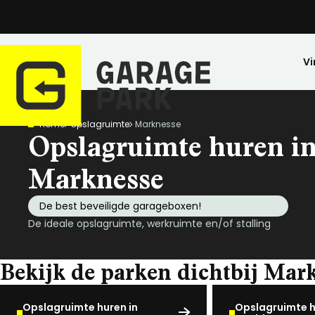
Vi
Home
Opslagruimte
Marknesse
Zoeken
Opslagruimte huren i
Bekijk alle locaties
Park bezichtigen
Marknesse
Top locaties
De best beveiligde garageboxen!
Drenthe
De ideale opslagruimte, werkruimte en/of stalling
Flevoland
Friesland
Bekijk de parken dichtbij Mar
Huren
Opslagruimte
Wij zijn GaragePark
Kopen
Stalling
Ervaringen
Gelderland
Veilig opgeslagen en 24/7 toegankelijk.
Meer dan 57 locaties in Nederland.
De ideale stalli
Een greep uit o
Groningen
Opslagruimte huren in
Opslagruimte h
Limburg