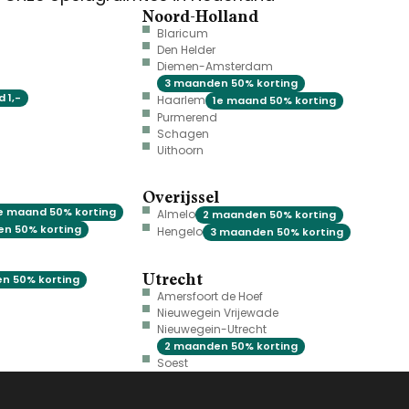
Noord-Holland
Blaricum
Den Helder
Diemen-Amsterdam
3 maanden 50% korting
 1,-
Haarlem
1e maand 50% korting
Purmerend
Schagen
Uithoorn
Overijssel
e maand 50% korting
Almelo
2 maanden 50% korting
n 50% korting
Hengelo
3 maanden 50% korting
Utrecht
n 50% korting
Amersfoort de Hoef
Nieuwegein Vrijewade
Nieuwegein-Utrecht
2 maanden 50% korting
Soest