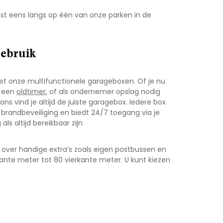
st eens langs op één van onze parken in de
gebruik
t onze multifunctionele garageboxen. Of je nu
f een
oldtimer
, of als ondernemer opslag nodig
ons vind je altijd de juiste garagebox. Iedere box
brandbeveiliging en biedt 24/7 toegang via je
als altijd bereikbaar zijn
 over handige extra’s zoals eigen postbussen en
kante meter tot 80 vierkante meter. U kunt kiezen