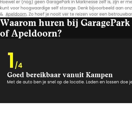
Hoewel er (nog) geen GaragePark in Marknesse
zelf is, zijn er
kunt voor hoogwaardige self storage. Denk bijvoorbeeld aan onz
&
Apeldoorn
. Zo hoef je nooit ver te reizen voor een betrouwba
Waarom huren bij GaragePark
of Apeldoorn?
1
/4
Goed bereikbaar vanuit Kampen
Met de auto ben je snel op de locatie. Laden en lossen doe je