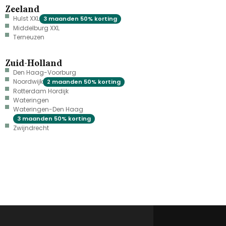
Zeeland
Hulst XXL
3 maanden 50% korting
Middelburg XXL
Terneuzen
Zuid-Holland
Den Haag-Voorburg
Noordwijk
2 maanden 50% korting
Rotterdam Hordijk
Wateringen
Wateringen-Den Haag
3 maanden 50% korting
Zwijndrecht