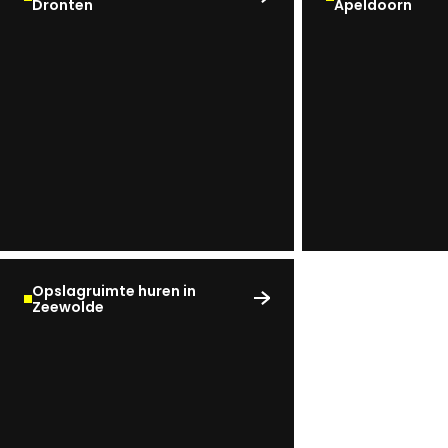
Dronten
Apeldoorn
Noord-Brabant
Noord-Holland
Overijssel
Utrecht
Zeeland
Zuid-Holland
Opslagruimte huren in
Zeewolde