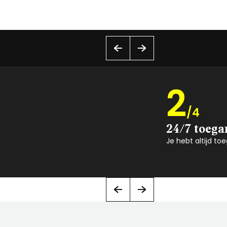
2
/4
24/7 toega
Je hebt altijd to