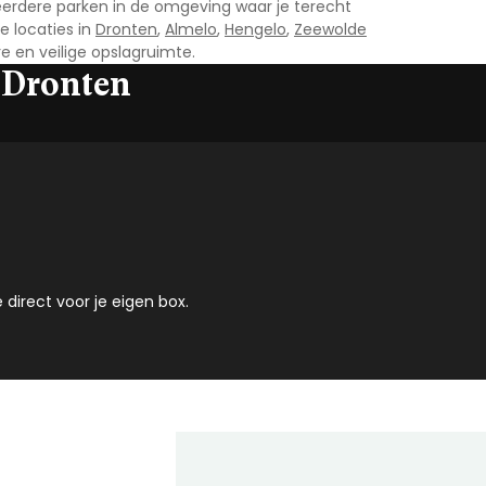
 meerdere parken in de omgeving waar je terecht
e locaties in
Dronten
,
Almelo
,
Hengelo
,
Zeewolde
re en veilige opslagruimte.
 Dronten
 direct voor je eigen box.