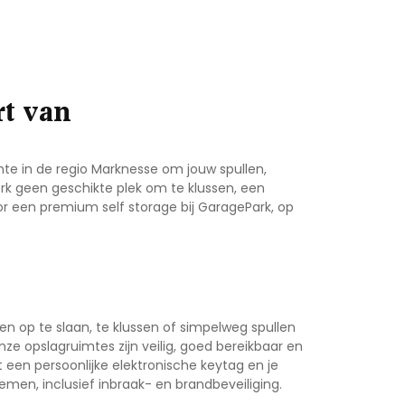
rt van
mte in de regio Marknesse
om jouw spullen,
erk geen geschikte plek om te klussen, een
or een premium self storage bij GaragePark, op
n op te slaan, te klussen of simpelweg spullen
Onze opslagruimtes zijn veilig, goed bereikbaar en
 een persoonlijke elektronische keytag en je
emen, inclusief inbraak- en brandbeveiliging.