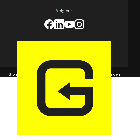
Volg ons
© 2026 GaragePark.
Grondposities
365Beheer & GaragePark
Algemene voorwaarden