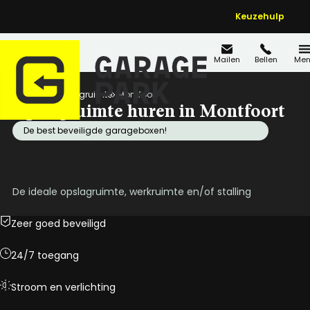
Keuzehulp
Mailen
Bellen
Men
Home
Opslagruimte
Montfoort
Opslagruimte huren in Montfoort
De best beveiligde garageboxen!
De ideale opslagruimte, werkruimte en/of stalling
Zeer goed beveiligd
24/7 toegang
Stroom en verlichting