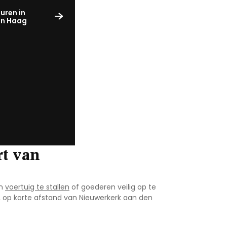
uren in
en Haag
rt van
en
voertuig te stallen
of goederen veilig op te
, op korte afstand van Nieuwerkerk aan den