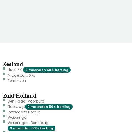
Zeeland
Hulst XXL
3 maanden 50% korting
Middelburg XXL
Terneuzen
Zuid-Holland
Den Haag-Voorburg
Noordwijk
2 maanden 50% korting
Rotterdam Hordijk
Wateringen
Wateringen-Den Haag
3 maanden 50% korting