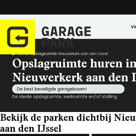
Vi
Home
Opslagruimte
Nieuwerkerk aan den IJssel
Zoeken
Opslagruimte huren i
Bekijk alle locaties
Park bezichtigen
Nieuwerkerk aan den I
Top locaties
De best beveiligde garageboxen!
Drenthe
De ideale opslagruimte, werkruimte en/of stalling
Flevoland
Friesland
Bekijk de parken dichtbij Nie
Huren
Opslagruimte
Wij zijn GaragePark
Kopen
Stalling
Ervaringen
Gelderland
Veilig opgeslagen en 24/7 toegankelijk.
Meer dan 57 locaties in Nederland.
De ideale stalli
Een greep uit o
aan den IJssel
Groningen
Limburg