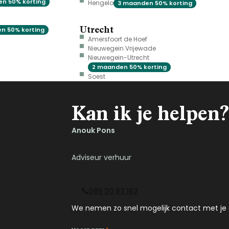
n 50% korting
Hengelo
3 maanden 50% korting
Utrecht
n 50% korting
Amersfoort de Hoef
Nieuwegein Vrijewade
Nieuwegein-Utrecht
2 maanden 50% korting
Soest
Kan ik je helpen?
Anouk Pons
Adviseur verhuur
085 20 83 162
We nemen zo snel mogelijk contact met je 