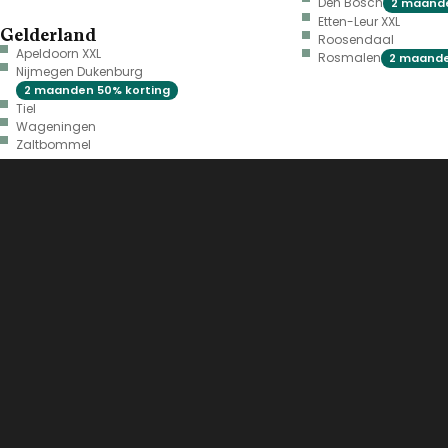
Den Bosch
2 maande
Etten-Leur XXL
Gelderland
Roosendaal
Apeldoorn XXL
Rosmalen
2 maande
Nijmegen Dukenburg
2 maanden 50% korting
Tiel
Wageningen
Zaltbommel