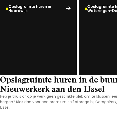
Opslagruimte huren in
Opslagruimte h
Noord-Brabant
Noordwijk
Wateringen-D
Noord-Holland
Overijssel
Utrecht
Zeeland
Zuid-Holland
Opslagruimte huren in de buu
Nieuwerkerk aan den IJssel
Heb je thuis of op je werk geen geschikte plek om te klussen, e
bergen? Kies dan voor een premium self storage bij GaragePark
IJssel
.