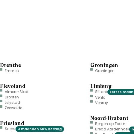
Drenthe
Groningen
Emmen
Groningen
Flevoland
Limburg
Almere-Stad
Sittard
Eerste maand
Dronten
Venlo
Lelystad
Venray
Zeewolde
Noord-Brabant
Friesland
Bergen op Zoom
Sneek
3 maanden 50% korting
Breda Aardenhoek
1