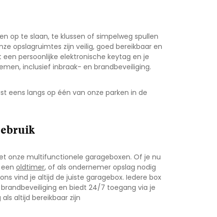
n op te slaan, te klussen of simpelweg spullen
Onze opslagruimtes zijn veilig, goed bereikbaar en
 een persoonlijke elektronische keytag en je
emen, inclusief inbraak- en brandbeveiliging.
st eens langs op één van onze parken in de
gebruik
t onze multifunctionele garageboxen. Of je nu
f een
oldtimer
, of als ondernemer opslag nodig
ons vind je altijd de juiste garagebox. Iedere box
brandbeveiliging en biedt 24/7 toegang via je
als altijd bereikbaar zijn