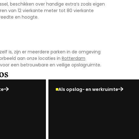
ssel
, beschikken over handige extra’s zoals eigen
ren van 12 vierkante meter tot 80 vierkante
breedte en hoogte.
zelf is, zijn er meerdere parken in de omgeving
orbeeld aan onze locaties in
Rotterdam
en voor een betrouwbare en veilige opslagruimte.
os
te
Als opslag- en werkruimte