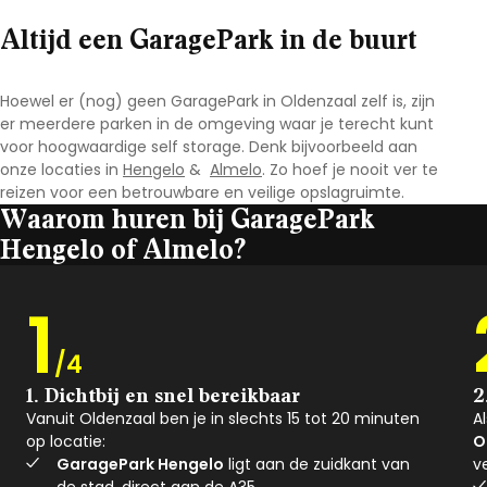
Altijd een GaragePark in de buurt
Hoewel er (nog) geen GaragePark in Oldenzaal
zelf is, zijn
er meerdere parken in de omgeving waar je terecht kunt
voor hoogwaardige self storage. Denk bijvoorbeeld aan
onze locaties in
Hengelo
&
Almelo
. Zo hoef je nooit ver te
reizen voor een betrouwbare en veilige opslagruimte.
Waarom huren bij GaragePark
Hengelo of Almelo?
1
/4
1. Dichtbij en snel bereikbaar
2
Vanuit Oldenzaal ben je in slechts 15 tot 20 minuten
A
op locatie:
O
GaragePark Hengelo
ligt aan de zuidkant van
v