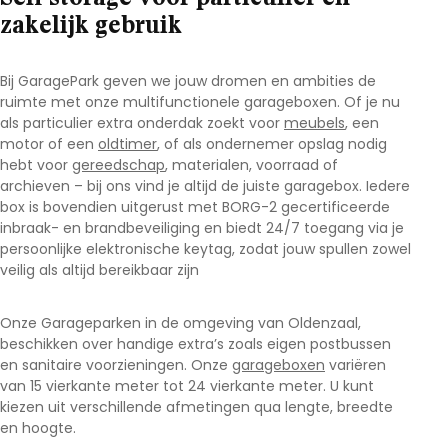
zakelijk gebruik
Bij GaragePark geven we jouw dromen en ambities de
ruimte met onze multifunctionele garageboxen. Of je nu
als particulier extra onderdak zoekt voor
meubels
, een
motor of een
oldtimer
, of als ondernemer opslag nodig
hebt voor
gereedschap
, materialen, voorraad of
archieven – bij ons vind je altijd de juiste garagebox. Iedere
box is bovendien uitgerust met BORG-2 gecertificeerde
inbraak- en brandbeveiliging en biedt 24/7 toegang via je
persoonlijke elektronische keytag, zodat jouw spullen zowel
veilig als altijd bereikbaar zijn
Onze Garageparken in de omgeving van Oldenzaal
,
beschikken over handige extra’s zoals eigen postbussen
en sanitaire voorzieningen. Onze
garageboxen
variëren
van 15 vierkante meter tot 24 vierkante meter. U kunt
kiezen uit verschillende afmetingen qua lengte, breedte
en hoogte.