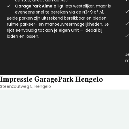
de stad, direct aan de A35.
GaragePark Almelo
ligt iets westelijker, maar is
eveneens snel te bereiken via de N349 of A1.
Beide parken zijn uitstekend bereikbaar en bieden
ruime parkeer- en manoeuvreermogelijkheden. Je
rijdt eenvoudig tot aan je eigen unit — ideaal bij
laden en lossen.
J
m
Impressie GaragePark Hengelo
Steenzoutweg 5, Hengelo