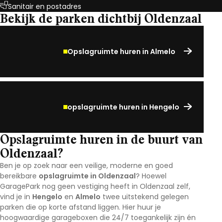
Sanitair en postadres
Bekijk de parken dichtbij Oldenzaal
Opslagruimte huren in Almelo
opslagruimte huren in Hengelo
Opslagruimte huren in de buurt van
Oldenzaal?
Ben je op zoek naar een veilige, moderne en goed
bereikbare
opslagruimte in Oldenzaal
? Hoewel
GaragePark nog geen vestiging heeft in Oldenzaal zelf,
vind je in
Hengelo
en
Almelo
twee uitstekend gelegen
parken die op korte afstand liggen. Hier huur je
hoogwaardige garageboxen die 24/7 toegankelijk zijn én