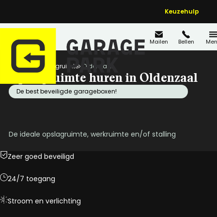
Keuzehulp
Mailen
Bellen
Men
Home
Opslagruimte
Oldenzaal
Opslagruimte huren in Oldenzaal
De best beveiligde garageboxen!
De ideale opslagruimte, werkruimte en/of stalling
Zeer goed beveiligd
24/7 toegang
Stroom en verlichting