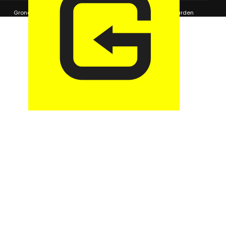
© 2026 GaragePark.
Grondposities
365Beheer & GaragePark
Algemene voorwaarden