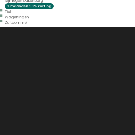
Nijmegen Dukenburg
2 maanden 50% korting
Tiel
Wageningen
Zaltbommel