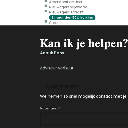
Amersfoort de Hoef
Nieuwegein Vrijewade
Nieuwegein-Utrecht
2 maanden 50% korting
Soest
Kan ik je helpen?
Anouk Pons
Adviseur verhuur
085 20 83 162
We nemen zo snel mogelijk contact met je 
Voornaam
*