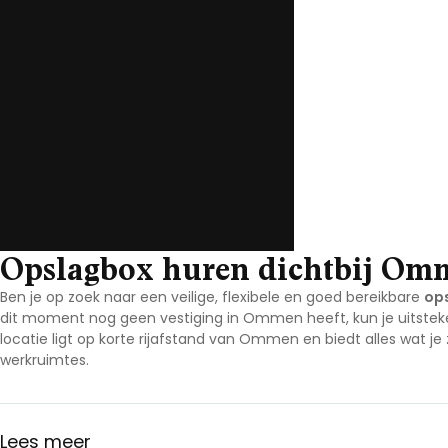
Noord-Brabant
Noord-Holland
Overijssel
Utrecht
Zeeland
Zuid-Holland
Opslagbox huren dichtbij Om
Ben je op zoek naar een veilige, flexibele en goed bereikbare
op
dit moment nog geen vestiging in Ommen heeft, kun je uitstek
locatie ligt op korte rijafstand van Ommen en biedt alles wat je
werkruimtes.
Lees meer