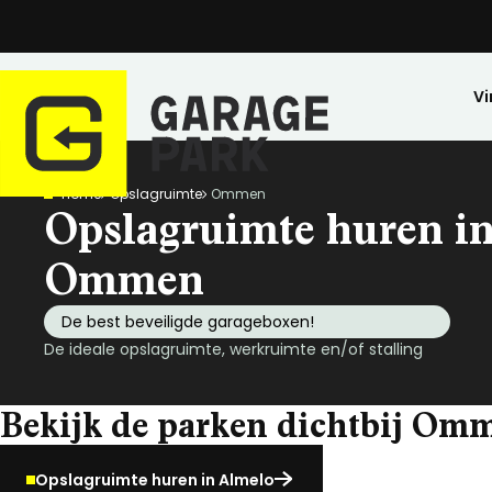
Vi
Home
Opslagruimte
Ommen
Zoeken
Opslagruimte huren i
Bekijk alle locaties
Park bezichtigen
Ommen
Top locaties
De best beveiligde garageboxen!
Drenthe
De ideale opslagruimte, werkruimte en/of stalling
Flevoland
Friesland
Bekijk de parken dichtbij Om
Huren
Opslagruimte
Wij zijn GaragePark
Kopen
Stalling
Ervaringen
Gelderland
Veilig opgeslagen en 24/7 toegankelijk.
Meer dan 57 locaties in Nederland.
De ideale stalli
Een greep uit o
Groningen
Opslagruimte huren in Almelo
Limburg