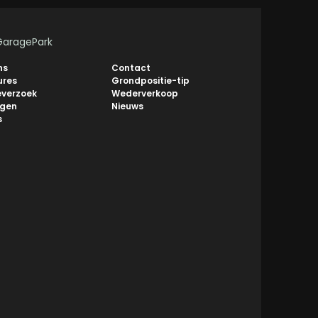
GaragePark
ns
Contact
ures
Grondpositie-tip
everzoek
Wederverkoop
ngen
Nieuws
s