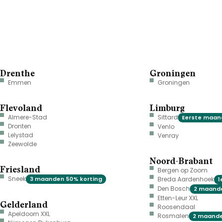
Drenthe
Groningen
Emmen
Groningen
Flevoland
Limburg
Almere-Stad
Sittard
Eerste maand
Dronten
Venlo
Lelystad
Venray
Zeewolde
Noord-Brabant
Friesland
Bergen op Zoom
Sneek
3 maanden 50% korting
Breda Aardenhoek
1
Den Bosch
2 maande
Etten-Leur XXL
Gelderland
Roosendaal
Apeldoorn XXL
Rosmalen
2 maande