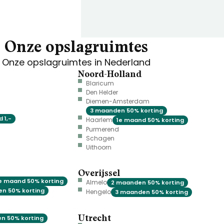
Onze opslagruimtes
Onze opslagruimtes in Nederland
Noord-Holland
Blaricum
Den Helder
Diemen-Amsterdam
3 maanden 50% korting
 1,-
Haarlem
1e maand 50% korting
Purmerend
Schagen
Uithoorn
Overijssel
e maand 50% korting
Almelo
2 maanden 50% korting
n 50% korting
Hengelo
3 maanden 50% korting
Utrecht
n 50% korting