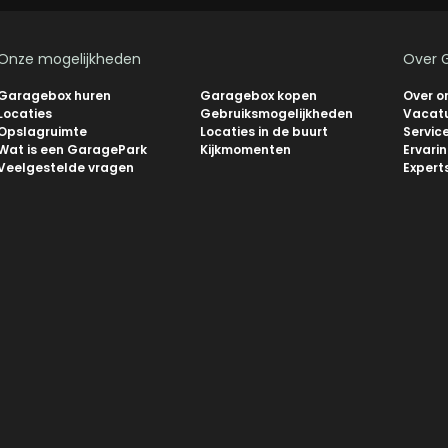
Onze mogelijkheden
Over 
Garagebox huren
Garagebox kopen
Over o
Locaties
Gebruiksmogelijkheden
Vacat
Opslagruimte
Locaties in de buurt
Servic
Wat is een GaragePark
Kijkmomenten
Ervari
Veelgestelde vragen
Expert