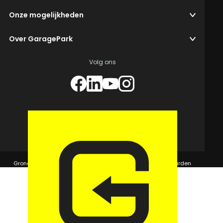
Onze mogelijkheden
Over GaragePark
Volg ons
© 2026 GaragePark.
Grondposities
365Beheer & GaragePark
Algemene voorwaarden