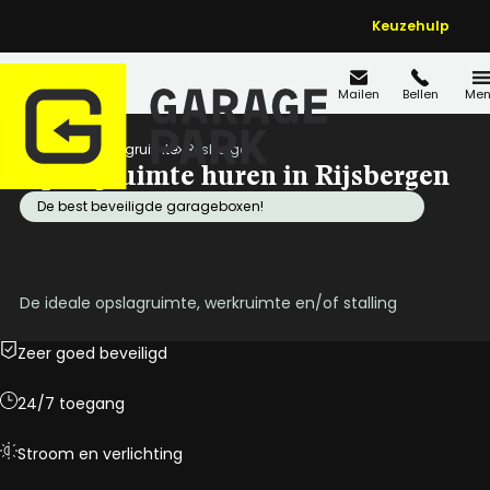
Keuzehulp
Mailen
Bellen
Men
Home
Opslagruimte
Rijsbergen
Opslagruimte huren in Rijsbergen
De best beveiligde garageboxen!
De ideale opslagruimte, werkruimte en/of stalling
Zeer goed beveiligd
24/7 toegang
Stroom en verlichting