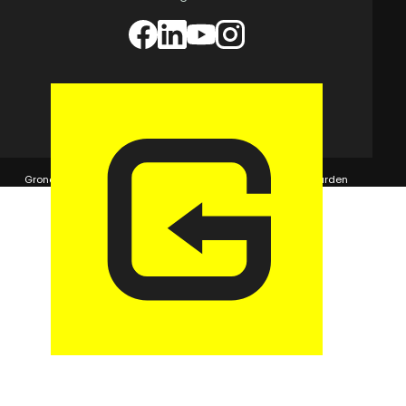
© 2026 GaragePark.
Grondposities
365Beheer & GaragePark
Algemene voorwaarden