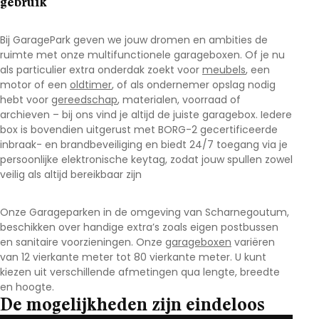
gebruik
Bij GaragePark geven we jouw dromen en ambities de
ruimte met onze multifunctionele garageboxen. Of je nu
als particulier extra onderdak zoekt voor
meubels
, een
motor of een
oldtimer
, of als ondernemer opslag nodig
hebt voor
gereedschap
, materialen, voorraad of
archieven – bij ons vind je altijd de juiste garagebox. Iedere
box is bovendien uitgerust met BORG-2 gecertificeerde
inbraak- en brandbeveiliging en biedt 24/7 toegang via je
persoonlijke elektronische keytag, zodat jouw spullen zowel
veilig als altijd bereikbaar zijn
Onze Garageparken in de omgeving van Scharnegoutum
,
beschikken over handige extra’s zoals eigen postbussen
en sanitaire voorzieningen. Onze
garageboxen
variëren
van 12 vierkante meter tot 80 vierkante meter. U kunt
kiezen uit verschillende afmetingen qua lengte, breedte
en hoogte.
De mogelijkheden zijn eindeloos