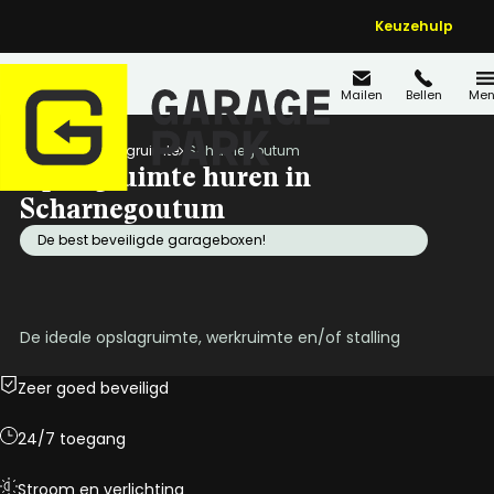
Keuzehulp
Mailen
Bellen
Men
Home
Opslagruimte
Scharnegoutum
Opslagruimte huren in
Scharnegoutum
De best beveiligde garageboxen!
De ideale opslagruimte, werkruimte en/of stalling
Zeer goed beveiligd
24/7 toegang
Stroom en verlichting