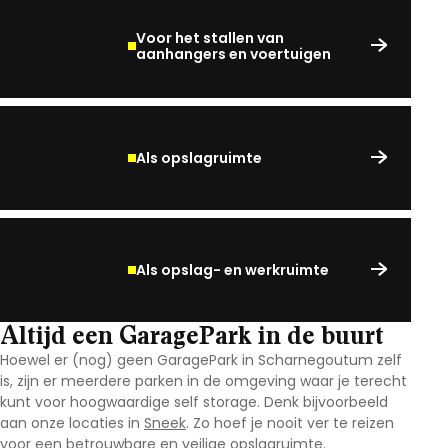
Voor het stallen van
aanhangers en voertuigen
Als opslagruimte
Als opslag- en werkruimte
Altijd een GaragePark in de buurt
Hoewel er (nog) geen GaragePark in Scharnegoutum
zelf
is, zijn er meerdere parken in de omgeving waar je terecht
kunt voor hoogwaardige self storage. Denk bijvoorbeeld
aan onze locaties in
Sneek
. Zo hoef je nooit ver te reizen
voor een betrouwbare en veilige opslagruimte.