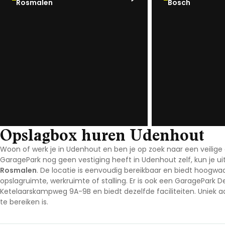
Rosmalen
Bosch
Noord-Brabant
Noord-Holland
Overijssel
Utrecht
Zeeland
Zuid-Holland
Opslagbox huren Udenhout
Woon of werk je in Udenhout en ben je op zoek naar een veilige
GaragePark nog geen vestiging heeft in Udenhout zelf, kun je ui
Rosmalen
. De locatie is eenvoudig bereikbaar en biedt hoogwa
opslagruimte, werkruimte of stalling.
Er is ook een
GaragePark D
Ketelaarskampweg 9A-9B en biedt dezelfde faciliteiten. Uniek aa
te bereiken is.