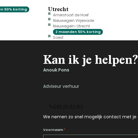
Utrecht
n 50% korting
Amersfoort de Hoef
Nieuwegein Vrijewade
Nieuwegein-Utrecht
2 maanden 50% korting
Soest
Kan ik je helpen?
Anouk Pons
Adviseur verhuur
085 20 83 162
We nemen zo snel mogelijk contact met je 
Voornaam
*