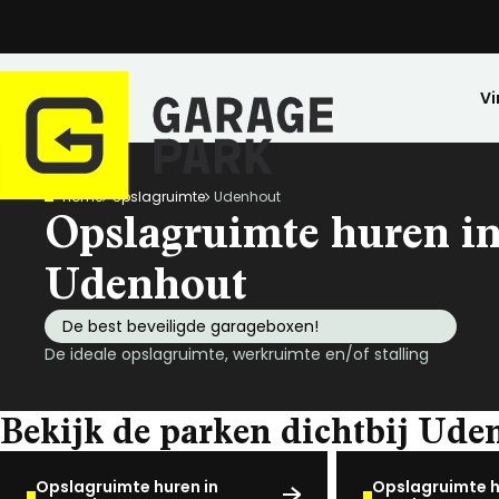
Vi
Home
Opslagruimte
Udenhout
Zoeken
Opslagruimte huren i
Bekijk alle locaties
Park bezichtigen
Udenhout
Top locaties
De best beveiligde garageboxen!
Drenthe
De ideale opslagruimte, werkruimte en/of stalling
Flevoland
Friesland
Bekijk de parken dichtbij Ude
Huren
Opslagruimte
Wij zijn GaragePark
Kopen
Stalling
Ervaringen
Gelderland
Veilig opgeslagen en 24/7 toegankelijk.
Meer dan 57 locaties in Nederland.
De ideale stalli
Een greep uit o
Groningen
Opslagruimte huren in
Opslagruimte h
Limburg