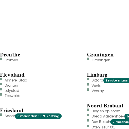
Drenthe
Groningen
Emmen
Groningen
Flevoland
Limburg
Almere-Stad
Sittard
Eerste maand
Dronten
Venlo
Lelystad
Venray
Zeewolde
Noord-Brabant
Friesland
Bergen op Zoom
Sneek
3 maanden 50% korting
Breda Aardenhoek
1
Den Bosch
2 maande
Etten-Leur XXL