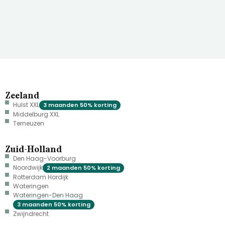
Zeeland
Hulst XXL
3 maanden 50% korting
Middelburg XXL
Terneuzen
Zuid-Holland
Den Haag-Voorburg
Noordwijk
2 maanden 50% korting
Rotterdam Hordijk
Wateringen
Wateringen-Den Haag
3 maanden 50% korting
Zwijndrecht