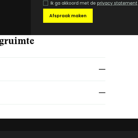
Ik ga akkoord met de
privacy statement
Afspraak maken
agruimte