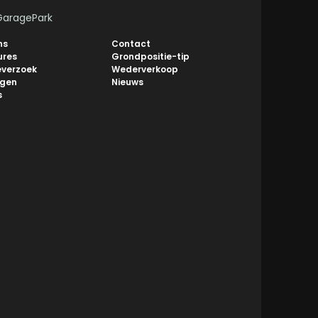
GaragePark
ns
Contact
ures
Grondpositie-tip
everzoek
Wederverkoop
ngen
Nieuws
s