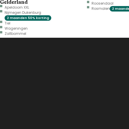
Gelderland
Roosendaal
Apeldoorn XXL
Rosmalen
2 maande
Nijmegen Dukenburg
2 maanden 50% korting
Tiel
Wageningen
Zaltbommel