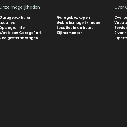
Onze mogelijkheden
Over 
Garagebox huren
Garagebox kopen
Over o
Locaties
Gebruiksmogelijkheden
Vacat
Opslagruimte
Locaties in de buurt
Servic
Wat is een GaragePark
Kijkmomenten
Ervari
Veelgestelde vragen
Expert