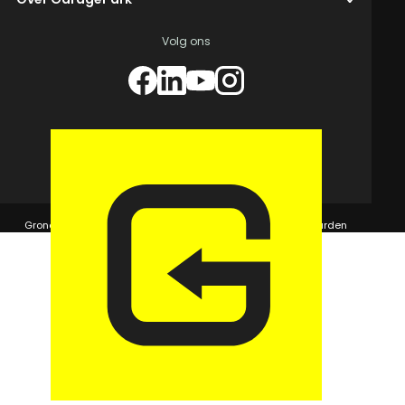
Volg ons
© 2026 GaragePark.
Grondposities
365Beheer & GaragePark
Algemene voorwaarden