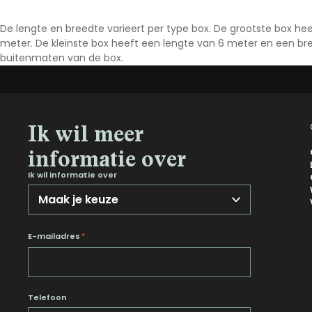
Noord-Brabant
De lengte en breedte varieert per type box. De grootste box h
Noord-Holland
meter. De kleinste box heeft een lengte van 6 meter en een bree
buitenmaten van de box.
Overijssel
Utrecht
Zeeland
Zuid-Holland
Ik wil meer
informatie over
Ik wil informatie over
E-mailadres
*
Telefoon