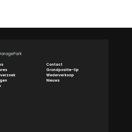
GaragePark
ns
Contact
ures
Grondpositie-tip
everzoek
Wederverkoop
ngen
Nieuws
s