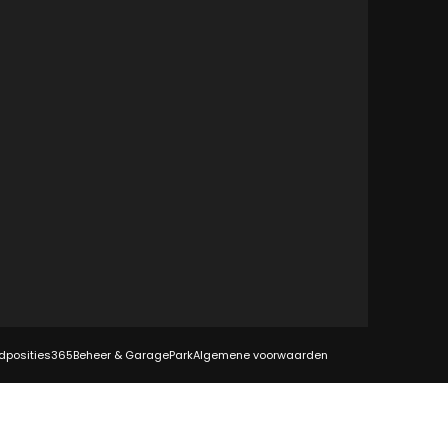
dposities
365Beheer & GaragePark
Algemene voorwaarden