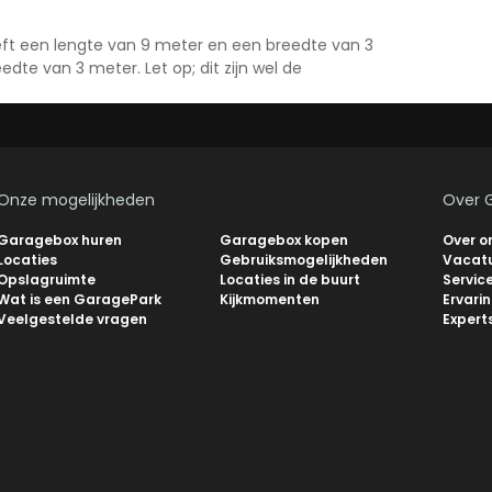
eeft een lengte van 9 meter en een breedte van 3
dte van 3 meter. Let op; dit zijn wel de
Onze mogelijkheden
Over 
Garagebox huren
Garagebox kopen
Over o
Locaties
Gebruiksmogelijkheden
Vacat
Opslagruimte
Locaties in de buurt
Servic
Wat is een GaragePark
Kijkmomenten
Ervari
Veelgestelde vragen
Expert