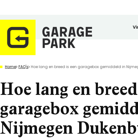
Vi
Zoeken
Home
FAQ's
Hoe lang en breed is een garagebox gemiddeld in Nijm
Bekijk alle locaties
Park bezichtigen
Hoe lang en breed
Top locaties
Drenthe
Flevoland
garagebox gemidd
Friesland
Huren
Opslagruimte
Wij zijn GaragePark
Kopen
Stalling
Ervaringen
Gelderland
Nijmegen Dukenb
Veilig opgeslagen en 24/7 toegankelijk.
Meer dan 57 locaties in Nederland.
De ideale stalli
Een greep uit o
Groningen
Limburg