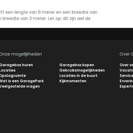
eeft een lengte van 9 meter en een breedte van
breedte van 3 meter. Let op; dit zijn wel de
Onze mogelijkheden
Over 
Garagebox huren
Garagebox kopen
Over o
Locaties
Gebruiksmogelijkheden
Vacat
Opslagruimte
Locaties in de buurt
Servic
Wat is een GaragePark
Kijkmomenten
Ervari
Veelgestelde vragen
Expert