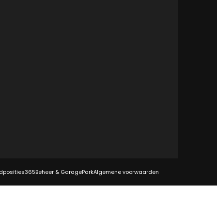
dposities
365Beheer & GaragePark
Algemene voorwaarden