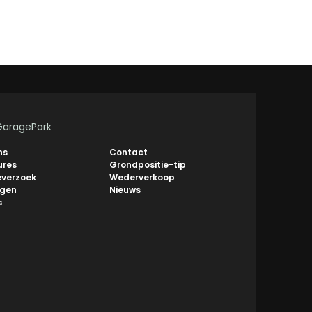
GaragePark
ns
Contact
ures
Grondpositie-tip
everzoek
Wederverkoop
ngen
Nieuws
s