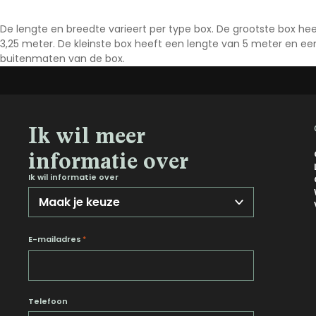
Noord-Brabant
De lengte en breedte varieert per type box. De grootste box h
Noord-Holland
3,25 meter. De kleinste box heeft een lengte van 5 meter en een 
buitenmaten van de box.
Overijssel
Utrecht
Zeeland
Zuid-Holland
Ik wil meer
informatie over
Ik wil informatie over
E-mailadres
*
Telefoon