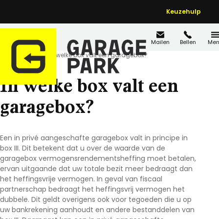
Keuzehulp
Mailen
Bellen
Men
Home
FAQ's
In welke box valt een garagebox?
In welke box valt een
garagebox?
Een in privé aangeschafte garagebox valt in principe in
box III. Dit betekent dat u over de waarde van de
garagebox vermogensrendementsheffing moet betalen,
ervan uitgaande dat uw totale bezit meer bedraagt dan
het heffingsvrije vermogen. In geval van fiscaal
partnerschap bedraagt het heffingsvrij vermogen het
dubbele. Dit geldt overigens ook voor tegoeden die u op
uw bankrekening aanhoudt en andere bestanddelen van