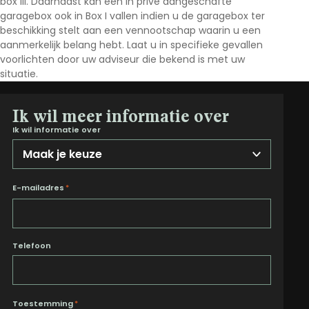
box III. Daarnaast kan een in privé aangeschafte
garagebox ook in Box I vallen indien u de garagebox ter
beschikking stelt aan een vennootschap waarin u een
aanmerkelijk belang hebt. Laat u in specifieke gevallen
voorlichten door uw adviseur die bekend is met uw
situatie.
Ik wil meer informatie over
Ik wil informatie over
E-mailadres
*
Telefoon
Toestemming
*