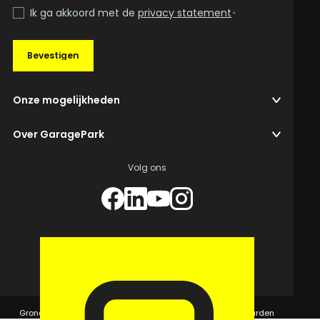
Ik ga akkoord met de
privacy statement
*
Bevestigen
Onze mogelijkheden
Over GaragePark
Volg ons
© 2026 GaragePark.
Grondposities
365Beheer & GaragePark
Algemene voorwaarden