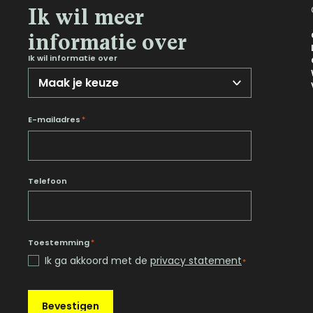
Ik wil meer
Noord-Brabant
informatie over
Noord-Holland
Ik wil informatie over
Overijssel
Utrecht
Zeeland
E-mailadres
*
Zuid-Holland
Telefoon
Toestemming
*
Ik ga akkoord met de
privacy statement
*
Bevestigen