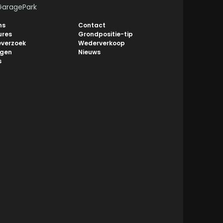
GaragePark
ns
Contact
ures
Grondpositie-tip
everzoek
Wederverkoop
ngen
Nieuws
s