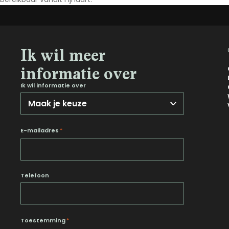
Noord-Brabant
Noord-Holland
Overijssel
Ik wil meer
Utrecht
informatie over
Zeeland
Ik wil informatie over
Zuid-Holland
E-mailadres
*
Telefoon
Toestemming
*