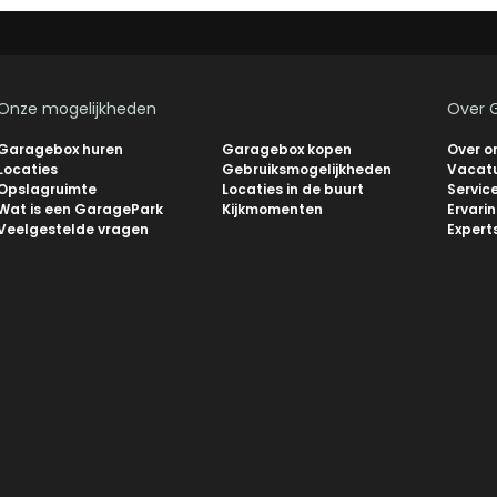
Onze mogelijkheden
Over 
Garagebox huren
Garagebox kopen
Over o
Locaties
Gebruiksmogelijkheden
Vacat
Opslagruimte
Locaties in de buurt
Servic
Wat is een GaragePark
Kijkmomenten
Ervari
Veelgestelde vragen
Expert