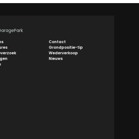
GaragePark
ns
Contact
ures
Grondpositie-tip
everzoek
Wederverkoop
ngen
Nieuws
s