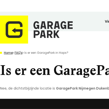
Vi
Zoeken
Home
FAQ's
Is er een GaragePark in Haps?
Bekijk alle locaties
Park bezichtigen
Is er een GarageP
Top locaties
Drenthe
Flevoland
Friesland
Nee, de dichtstbijzijnde locatie is
GaragePark Nijmegen Duken
Huren
Opslagruimte
Wij zijn GaragePark
Kopen
Stalling
Ervaringen
Gelderland
Veilig opgeslagen en 24/7 toegankelijk.
Meer dan 57 locaties in Nederland.
De ideale stalli
Een greep uit o
Groningen
Limburg