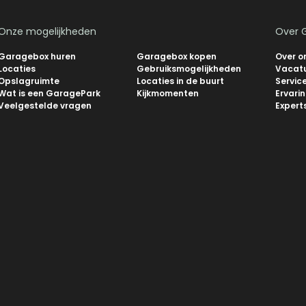
Onze mogelijkheden
Over 
Garagebox huren
Garagebox kopen
Over o
Locaties
Gebruiksmogelijkheden
Vacat
Opslagruimte
Locaties in de buurt
Servic
Wat is een GaragePark
Kijkmomenten
Ervari
Veelgestelde vragen
Expert