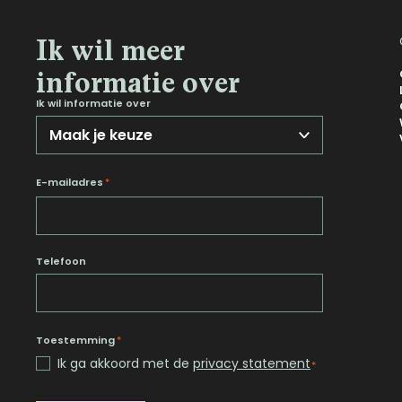
Noord-Brabant
Ik wil meer
Noord-Holland
informatie over
Overijssel
Ik wil informatie over
Utrecht
Zeeland
Zuid-Holland
E-mailadres
*
Telefoon
Toestemming
*
Ik ga akkoord met de
privacy statement
*