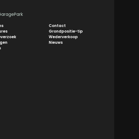
GaragePark
ns
Contact
ures
Grondpositie-tip
everzoek
Wederverkoop
ngen
Nieuws
s