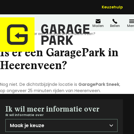
Keuzehulp
Mailen
Bellen
Men
Home
FAQ's
Is er een GaragePark in Heerenveen?
Is er een GaragePark in
Heerenveen?
Nog niet. De dichtstbijzijnde locatie is
GaragePark Sneek
,
op ongeveer 25 minuten rijden van Heerenveen.
Ik wil meer informatie over
Ik wil informatie over