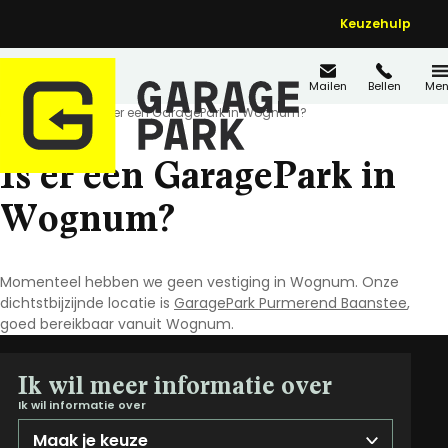
Keuzehulp
Mailen
Bellen
Men
Home
FAQ's
Is er een GaragePark in Wognum?
Is er een GaragePark in
Wognum?
Momenteel hebben we geen vestiging in Wognum. Onze
dichtstbijzijnde locatie is
GaragePark Purmerend Baanstee
,
goed bereikbaar vanuit Wognum.
Ik wil meer informatie over
Ik wil informatie over