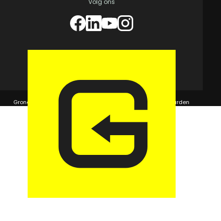
Volg ons
© 2026 GaragePark.
Grondposities
365Beheer & GaragePark
Algemene voorwaarden