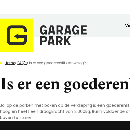
Vi
Zoeken
Home
FAQ's
Is er een goederenlift aanwezig?
Bekijk alle locaties
Park bezichtigen
Is er een goederen
Top locaties
Drenthe
Flevoland
Friesland
Ja, op de parken met boxen op de verdieping is een goederenlift 
Huren
Opslagruimte
Wij zijn GaragePark
Kopen
Stalling
Ervaringen
hoog en heeft een draagkracht van 2.000kg. Ruim voldoende o
Gelderland
Veilig opgeslagen en 24/7 toegankelijk.
Meer dan 57 locaties in Nederland.
De ideale stalli
Een greep uit o
boven te sturen.
Groningen
Limburg