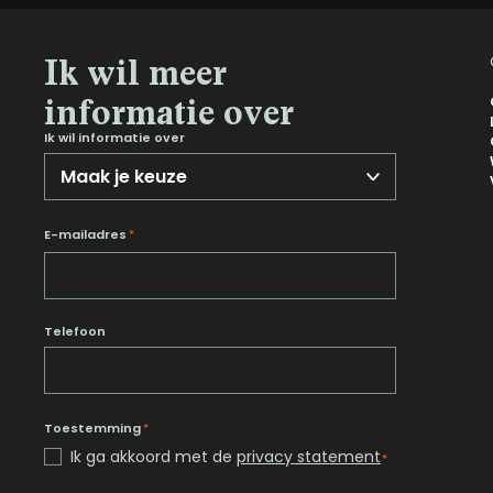
Noord-Brabant
Ik wil meer
Noord-Holland
Overijssel
informatie over
Utrecht
Ik wil informatie over
Zeeland
Zuid-Holland
E-mailadres
*
Telefoon
Toestemming
*
Ik ga akkoord met de
privacy statement
*