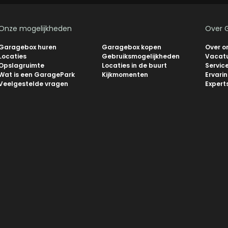
Onze mogelijkheden
Over 
Garagebox huren
Garagebox kopen
Over o
Locaties
Gebruiksmogelijkheden
Vacat
Opslagruimte
Locaties in de buurt
Servic
Wat is een GaragePark
Kijkmomenten
Ervari
Veelgestelde vragen
Expert