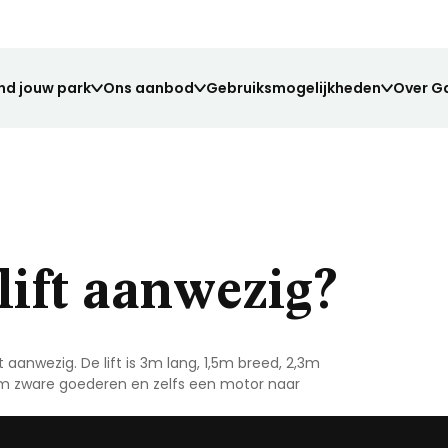
nd jouw park
Ons aanbod
Gebruiksmogelijkheden
Over G
lift aanwezig?
aanwezig. De lift is 3m lang, 1,5m breed, 2,3m
Grond verkopen?
Werkruimte
Veelgestelde vragen
m zware goederen en zelfs een motor naar
ng voor elk voertuig.
nze huurders.
Elke box is voorzien van stroom en verli
Vind het antwoord op al jouw vragen.