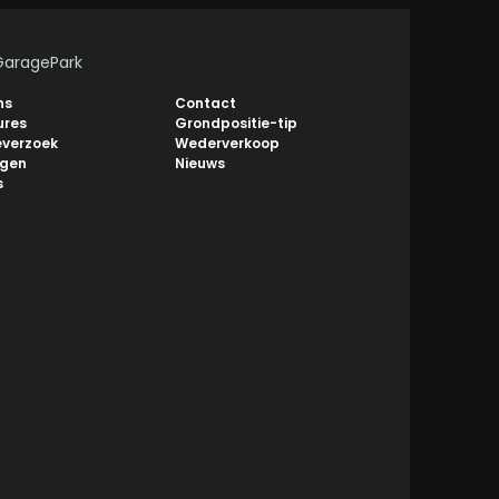
GaragePark
ns
Contact
ures
Grondpositie-tip
everzoek
Wederverkoop
ngen
Nieuws
s