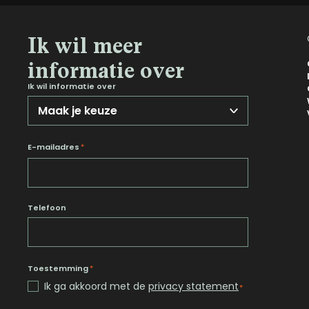
Noord-Brabant
Ik wil meer
Noord-Holland
Overijssel
informatie over
Utrecht
Ik wil informatie over
Zeeland
Zuid-Holland
E-mailadres
*
Telefoon
Toestemming
*
Ik ga akkoord met de
privacy statement
*