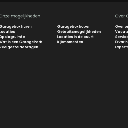
Onze mogelijkheden
Over 
Garagebox huren
Garagebox kopen
Over o
Locaties
Gebruiksmogelijkheden
Vacat
Opslagruimte
Locaties in de buurt
Servic
Wat is een GaragePark
Kijkmomenten
Ervari
Veelgestelde vragen
Expert