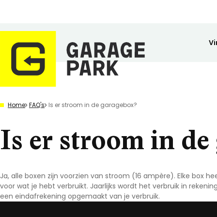
Vi
Zoeken
Home
FAQ's
Is er stroom in de garagebox?
Bekijk alle locaties
Park bezichtigen
Is er stroom in d
Top locaties
Drenthe
Flevoland
Friesland
Ja, alle boxen zijn voorzien van stroom (16 ampère). Elke box he
Huren
Opslagruimte
Wij zijn GaragePark
Kopen
Stalling
Ervaringen
voor wat je hebt verbruikt. Jaarlijks wordt het verbruik in rekeni
Gelderland
Veilig opgeslagen en 24/7 toegankelijk.
Meer dan 57 locaties in Nederland.
De ideale stalli
Een greep uit o
een eindafrekening opgemaakt van je verbruik.
Groningen
Limburg