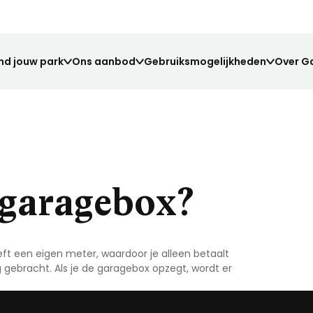
nd jouw park
Ons aanbod
Gebruiksmogelijkheden
Over G
e garagebox?
eft een eigen meter, waardoor je alleen betaalt
Grond verkopen?
Werkruimte
Veelgestelde vragen
ng gebracht. Als je de garagebox opzegt, wordt er
ng voor elk voertuig.
nze huurders.
Elke box is voorzien van stroom en verli
Vind het antwoord op al jouw vragen.