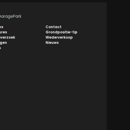
GaragePark
ns
Contact
ures
Grondpositie-tip
everzoek
Wederverkoop
ngen
Nieuws
s