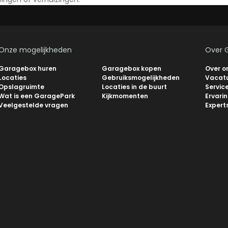
Onze mogelijkheden
Over 
Garagebox huren
Garagebox kopen
Over o
Locaties
Gebruiksmogelijkheden
Vacat
Opslagruimte
Locaties in de buurt
Servic
Wat is een GaragePark
Kijkmomenten
Ervari
Veelgestelde vragen
Expert