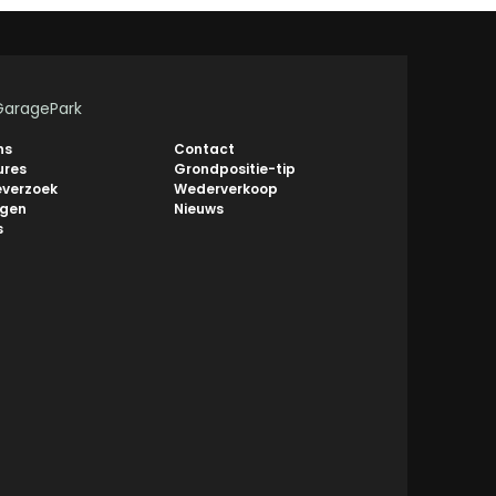
GaragePark
ns
Contact
ures
Grondpositie-tip
everzoek
Wederverkoop
ngen
Nieuws
s