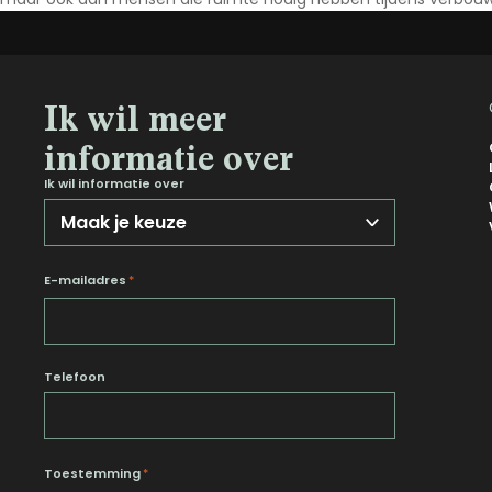
Noord-Brabant
Noord-Holland
Overijssel
Ik wil meer
Utrecht
informatie over
Zeeland
Ik wil informatie over
Zuid-Holland
E-mailadres
*
Telefoon
Toestemming
*