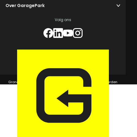
Over GaragePark
Volg ons
© 2026 GaragePark.
Grondposities
365Beheer & GaragePark
Algemene voorwaarden