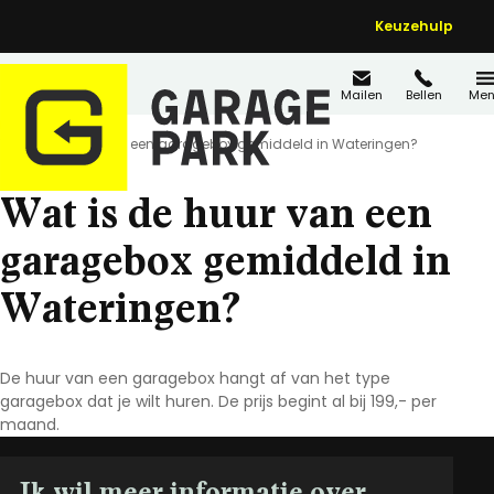
Keuzehulp
Mailen
Bellen
Men
Home
FAQ's
Wat is de huur van een garagebox gemiddeld in Wateringen?
Wat is de huur van een
garagebox gemiddeld in
Wateringen?
De huur van een garagebox hangt af van het type
garagebox dat je wilt huren. De prijs begint al bij 199,- per
maand.
Ik wil meer informatie over