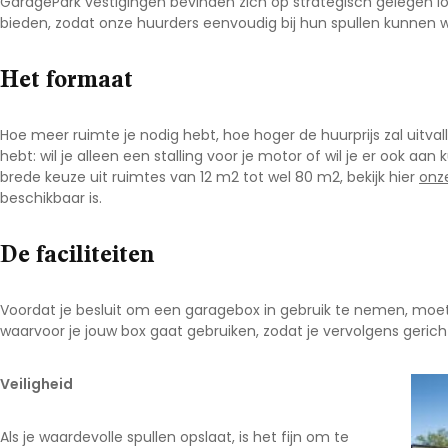
GaragePark vestigingen bevinden zich op strategisch gelegen l
bieden, zodat onze huurders eenvoudig bij hun spullen kunnen
Het formaat
Hoe meer ruimte je nodig hebt, hoe hoger de huurprijs zal uitval
hebt: wil je alleen een stalling voor je motor of wil je er ook a
brede keuze uit ruimtes van 12 m
2
tot wel 80 m
2
, bekijk hier
onze
beschikbaar is.
De faciliteiten
Voordat je besluit om een garagebox in gebruik te nemen, moet j
waarvoor je jouw box gaat gebruiken, zodat je vervolgens gerich
Veiligheid
Als je waardevolle spullen opslaat, is het fijn om te