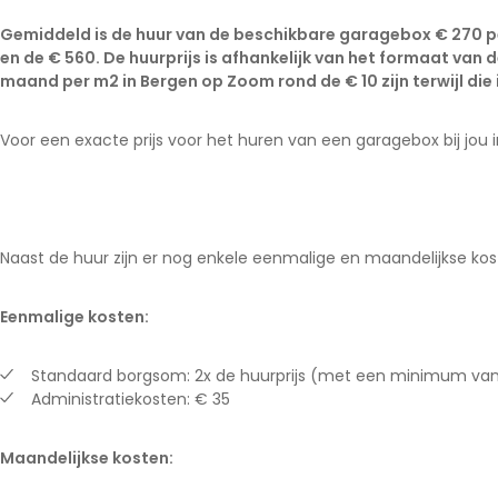
Noord-Brabant
Gemiddeld is de huur van de beschikbare garagebox € 270 
en de € 560. De huurprijs is afhankelijk van het formaat van 
Noord-Holland
maand per m2 in Bergen op Zoom rond de € 10 zijn terwijl die
Overijssel
Utrecht
Voor een exacte prijs voor het huren van een garagebox bij jou 
Zeeland
Zuid-Holland
Naast de huur zijn er nog enkele eenmalige en maandelijkse kos
Eenmalige kosten:
Standaard borgsom: 2x de huurprijs (met een minimum va
Administratiekosten: € 35
Maandelijkse kosten: