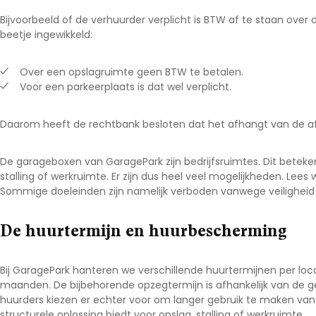
Bijvoorbeeld of de verhuurder verplicht is BTW af te staan over 
beetje ingewikkeld:
Over een opslagruimte geen BTW te betalen.
Voor een parkeerplaats is dat wel verplicht.
Daarom heeft de rechtbank besloten dat het afhangt van de afs
De garageboxen van GaragePark zijn bedrijfsruimtes. Dit beteke
stalling of werkruimte. Er zijn dus heel veel mogelijkheden. Lees
Sommige doeleinden zijn namelijk verboden vanwege veiligheid 
De huurtermijn en huurbescherming
Bij GaragePark hanteren we verschillende huurtermijnen per loca
maanden. De bijbehorende opzegtermijn is afhankelijk van de g
huurders kiezen er echter voor om langer gebruik te maken v
structurele oplossing biedt voor opslag, stalling of werkruimte.