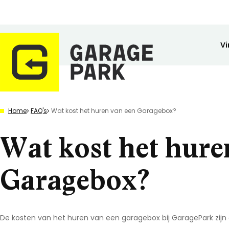
Vi
Zoeken
Home
FAQ's
Wat kost het huren van een Garagebox?
Bekijk alle locaties
Park bezichtigen
Wat kost het hure
Top locaties
Drenthe
Flevoland
Garagebox?
Friesland
Huren
Opslagruimte
Wij zijn GaragePark
Kopen
Stalling
Ervaringen
Gelderland
Veilig opgeslagen en 24/7 toegankelijk.
Meer dan 57 locaties in Nederland.
De ideale stalli
Een greep uit o
Groningen
De kosten van het huren van een garagebox bij GaragePark zijn
Limburg