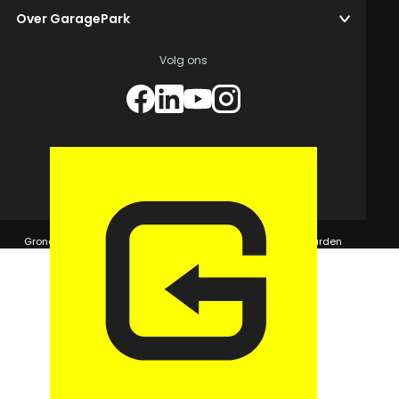
Over GaragePark
Volg ons
© 2026 GaragePark.
Grondposities
365Beheer & GaragePark
Algemene voorwaarden