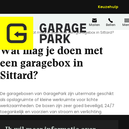
Keuzehulp
Mailen
Bellen
Men
Home
FAQ's
Wat mag je doen met een garagebox in Sittard?
Wat mag je doen met
een garagebox in
Sittard?
De garageboxen van GaragePark zijn uitermate geschikt
als opslagruimte of kleine werkruimte voor lichte
werkzaamheden. De boxen zijn zeer goed beveiligd, 24/7
toegankelijk en voorzien van stroom en verlichting.