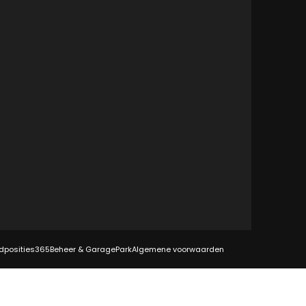
dposities
365Beheer & GaragePark
Algemene voorwaarden