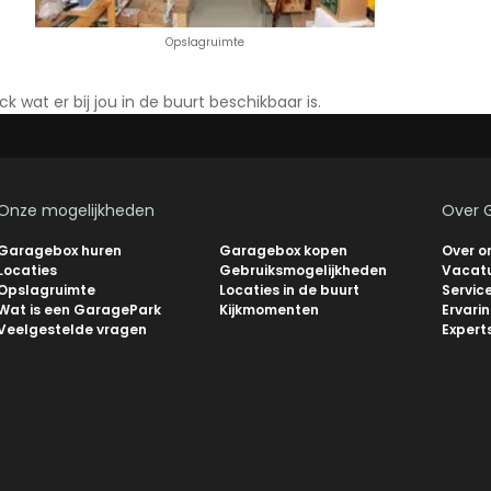
Opslagruimte
ck wat er bij jou in de buurt beschikbaar is.
Onze mogelijkheden
Over 
Garagebox huren
Garagebox kopen
Over o
Locaties
Gebruiksmogelijkheden
Vacat
Opslagruimte
Locaties in de buurt
Servic
Wat is een GaragePark
Kijkmomenten
Ervari
Veelgestelde vragen
Expert