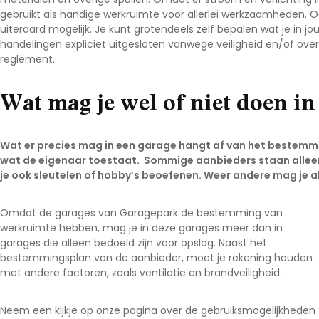
gebruikt als handige werkruimte voor allerlei werkzaamheden. O
Noord-Brabant
uiteraard mogelijk. Je kunt grotendeels zelf bepalen wat je in 
Noord-Holland
handelingen expliciet uitgesloten vanwege veiligheid en/of over
reglement.
Overijssel
Utrecht
Wat mag je wel of niet doen in
Zeeland
Zuid-Holland
Wat er precies mag in een garage hangt af van het bestemmi
wat de eigenaar toestaat. Sommige aanbieders staan alleen 
je ook sleutelen of hobby’s beoefenen. Weer andere mag je a
Omdat de garages van Garagepark de bestemming van
werkruimte hebben, mag je in deze garages meer dan in
garages die alleen bedoeld zijn voor opslag. Naast het
bestemmingsplan van de aanbieder, moet je rekening houden
met andere factoren, zoals ventilatie en brandveiligheid.
Neem een kijkje op onze
pagina over de gebruiksmogelijkheden