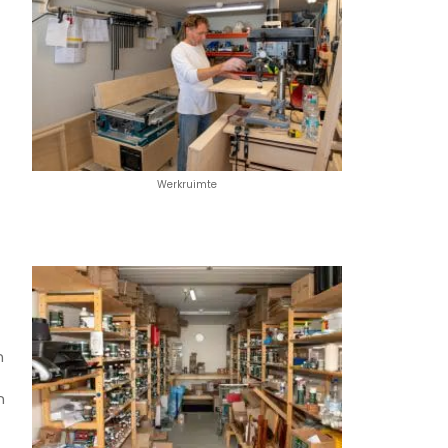
Werkruimte
n
n