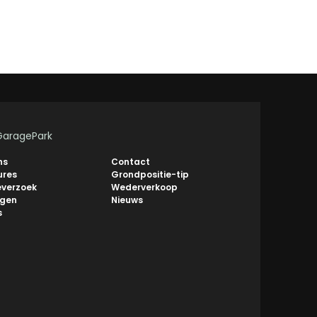
GaragePark
ns
Contact
ures
Grondpositie-tip
everzoek
Wederverkoop
ngen
Nieuws
s