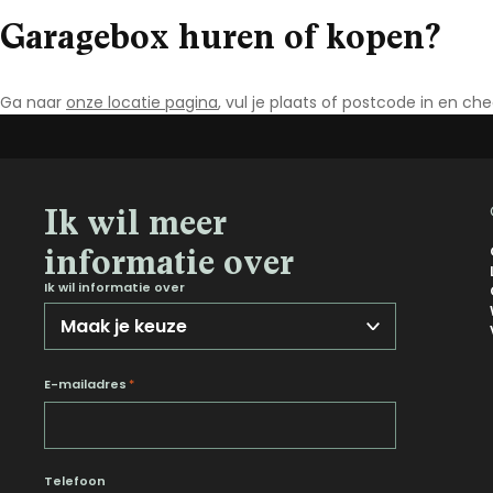
Garagebox huren of kopen?
Ga naar
onze locatie pagina
, vul je plaats of postcode in en che
Ik wil meer
informatie over
Ik wil informatie over
E-mailadres
*
Telefoon