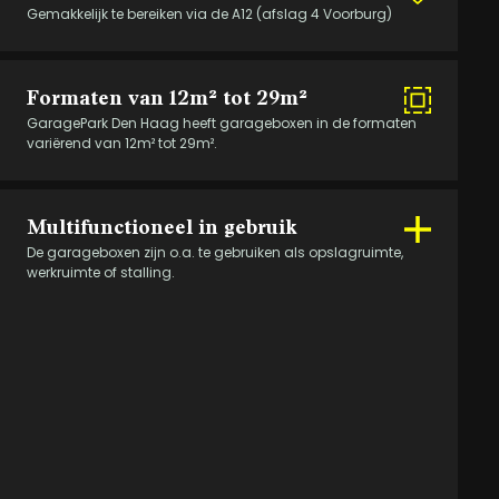
Vloercoating (basalt-, beton- of kiezelgrijs)
Gemakkelijk te bereiken via de A12 (afslag 4 Voorburg)
Box type:
1.B
Formaten van 12m² tot 29m²
Aan eventuele afwijkingen op de gegeven informatie kunnen geen
GaragePark Den Haag heeft garageboxen in de formaten
rechten worden ontleend.
variërend van 12m² tot 29m².
Multifunctioneel in gebruik
De garageboxen zijn o.a. te gebruiken als opslagruimte,
werkruimte of stalling.