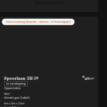
Neem contact op
i
€ 186,83 per kwartaal
Meerwerk:
Vloercoating (basalt-, beton- of kiezelgrijs)
Box type:
Vloercoating (basalt-, beton- of kiezelgrijs)
XXL
Aan eventuele afwijkingen op de gegeven informatie kunnen geen
rechten worden ontleend.
Spoorlaan 5H-19
18m²
1e verdieping
Oppervlakte:
18m²
Afmetingen (LxBxH):
6m x 3m x 2.5m