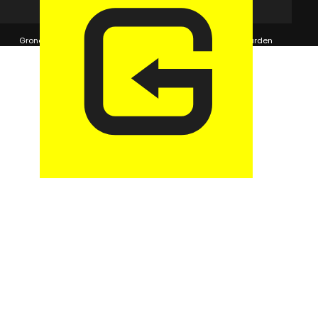
© 2026 GaragePark.
Grondposities
365Beheer & GaragePark
Algemene voorwaarden