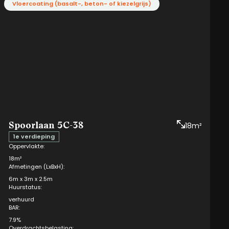
Vloercoating (basalt-, beton- of kiezelgrijs)
Aan eventuele afwijkingen op de gegeven informatie kunnen geen
rechten worden ontleend.
Spoorlaan 5C-38
18m²
1e verdieping
Oppervlakte:
18m²
Afmetingen (LxBxH):
6m x 3m x 2.5m
Huurstatus:
verhuurd
BAR:
7.9%
Overdrachtsbelasting: