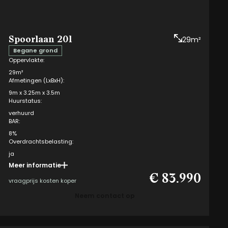
Spoorlaan 20l
29m²
Begane grond
Oppervlakte:
29m²
Afmetingen (LxBxH):
9m x 3.25m x 3.5m
Huurstatus:
verhuurd
BAR:
8%
Overdrachtsbelasting:
ja
Meer informatie
Opteren mogelijk:
€ 83.990
ja
vraagprijs kosten koper
VvE kosten eigenaar:
Neem contact op
i
€ 161,23 per kwartaal
Meerwerk:
Vloercoating (basalt-, beton- of kiezelgrijs)
Box type: