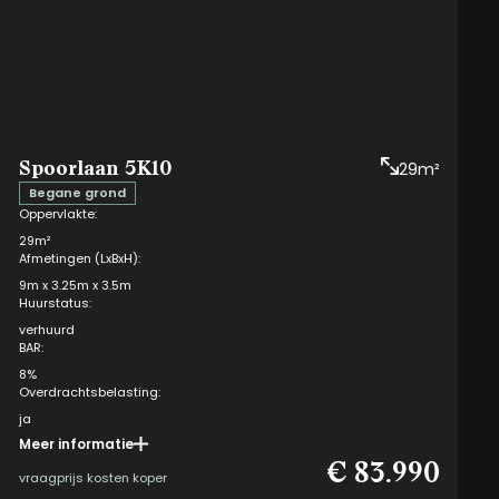
Spoorlaan 5K10
29m²
Begane grond
Oppervlakte:
29m²
Afmetingen (LxBxH):
9m x 3.25m x 3.5m
Huurstatus:
verhuurd
BAR:
8%
Overdrachtsbelasting:
ja
Meer informatie
Opteren mogelijk:
€ 83.990
ja
vraagprijs kosten koper
VvE kosten eigenaar: