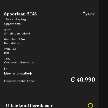
Spoorlaan 5J48
18m²
1e verdieping
Oppervlakte:
18m²
Afmetingen (LxBxH):
6m x 3m x 2.5m
Huurstatus:
verhuurd
BAR:
7.6%
Overdrachtsbelasting:
ja
Meer informatie
Opteren mogelijk:
€ 40.990
ja
koopsom kosten koper
VvE kosten eigenaar:
Neem contact op
i
€ 118,05 per kwartaal
VvE kosten gebruiker:
i
€ 22,74 per maand
Meerwerk:
Uitstekend bereikbaar