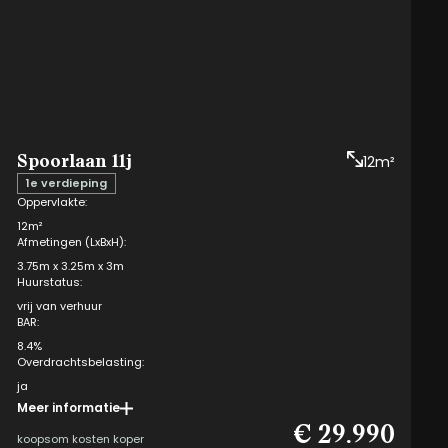
Aan eventuele afwijkingen op de gegeven informatie kunnen geen
rechten worden ontleend.
Spoorlaan 11j
12m²
1e verdieping
Oppervlakte:
12m²
Afmetingen (LxBxH):
3.75m x 3.25m x 3m
Huurstatus:
vrij van verhuur
BAR:
8.4%
Overdrachtsbelasting:
ja
Meer informatie
Opteren mogelijk:
€ 29.990
ja
koopsom kosten koper