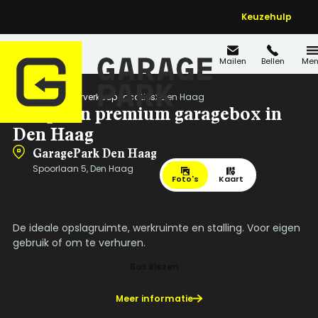
Keuzehulp
Mailen
Bellen
Men
Home
Wederverkoop Locaties
Den Haag
Koop een premium garagebox in
Den Haag
GaragePark Den Haag
Spoorlaan 5, Den Haag
Foto's
Kaart
De ideale opslagruimte, werkruimte en stalling. Voor eigen
gebruik of om te verhuren.
Box kiezen
Meer informatie