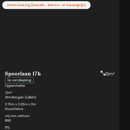
Vloercoating (basalt-, beton- of kiezelgrijs)
XXL
Aan eventuele afwijkingen op de gegeven informatie kunnen geen
rechten worden ontleend.
Spoorlaan 17h
12m²
1e verdieping
Oppervlakte:
12m²
Afmetingen (LxBxH):
3.75m x 3.25m x 3m
Huurstatus:
vrij van verhuur
BAR:
8%