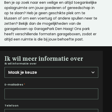
Ben je op zoek naar een veilige en altijd toegankelijke
opslagruimte om jouw goederen of gereedschap in
op te slaan? Heb je geen geschikte plek om te
klussen of om een voertuig of andere spullen neer te
zetten? Bekijk dan de mogelijkheden van de
garageboxen op GaragePark Den Haag! Ons park
heeft verschillende formaten garageboxen, zodat er
altijd een ruimte is die bij jouw behoefte past.
Ik wil meer informatie over
Ik wil informatie over
E-mailadres
*
Telefoon