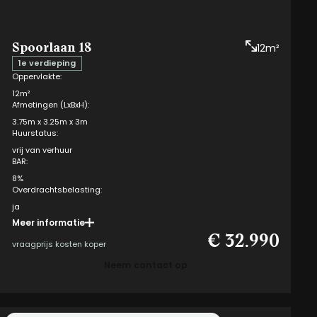
Spoorlaan 18
12m²
1e verdieping
Oppervlakte:
12m²
Afmetingen (LxBxH):
3.75m x 3.25m x 3m
Huurstatus:
vrij van verhuur
BAR:
8%
Overdrachtsbelasting:
ja
Meer informatie
Opteren mogelijk:
€ 32.990
ja
vraagprijs kosten koper
VvE kosten eigenaar:
Neem contact op
i
€ 108,63 per kwartaal
Box type:
1.HR