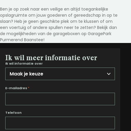
Ben je op zoek naar een veilige en altijd toegankelijke
opslagruimte om jouw goederen of gereedschap in op te
slaan? Heb je geen geschikte plek om te klussen of om
een voertuig of andere spullen neer te zetten? Bekijk dan
de mogelijkheden van de garageboxen op GaragePark
Purmerend Baanstee!
Ik wil meer informatie over
Ik wil informatie over
E-mailadres
*
Telefoon