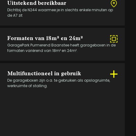
Uitstekend bereikbaar
Dichtbij de N244 waarmee je in slechts enkele minuten op
Aan eventuele afwijkingen op de gegeven informatie kunnen geen
de A7 zit
rechten worden ontleend.
Formaten van 18m² en 24m²
GaragePark Purmerend Baanstee heeft garageboxen in de
formaten variërend van 18m² en 24m².
Multifunctioneel in gebruik
De garageboxen zijn o.a. te gebruiken als opslagruimte,
werkruimte of stalling.