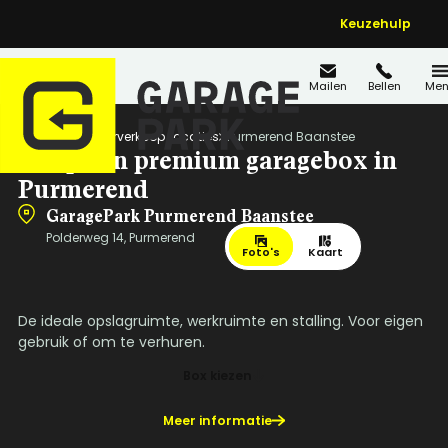
Keuzehulp
Mailen
Bellen
Men
Home
Wederverkoop Locaties
Purmerend Baanstee
Koop een premium garagebox in
Purmerend
GaragePark Purmerend Baanstee
Polderweg 14, Purmerend
Foto's
Kaart
De ideale opslagruimte, werkruimte en stalling. Voor eigen
gebruik of om te verhuren.
Box kiezen
Meer informatie