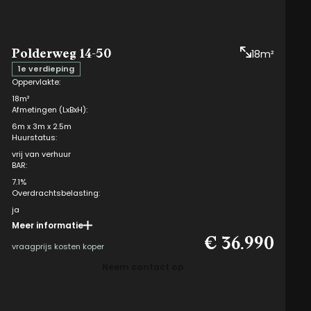
Polderweg 14-50
18m²
1e verdieping
Oppervlakte:
18m²
Afmetingen (LxBxH):
6m x 3m x 2.5m
Huurstatus:
vrij van verhuur
BAR:
7.1%
Overdrachtsbelasting:
ja
Meer informatie
Opteren mogelijk:
€ 36.990
nee
vraagprijs kosten koper
VvE kosten eigenaar:
Neem contact op
i
€ 235,- per kwartaal
Box type:
1.B