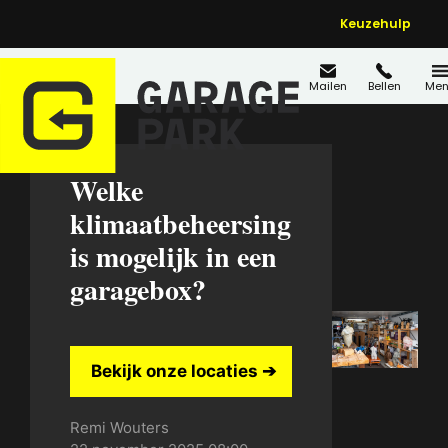
Keuzehulp
Mailen
Bellen
Men
Welke
klimaatbeheersing
is mogelijk in een
garagebox?
Bekijk onze locaties ➔
Posted
Remi Wouters