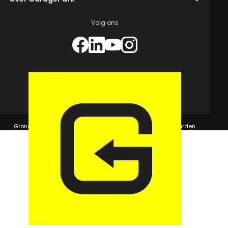
Volg ons
© 2026 GaragePark.
Grondposities
365Beheer & GaragePark
Algemene voorwaarden