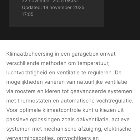
by:
22 november 2025 08:00
Updated:
19 november 2025
17:05
Klimaatbeheersing in een garagebox omvat
verschillende methoden om temperatuur,
luchtvochtigheid en ventilatie te reguleren. De
mogelijkheden variëren van natuurlijke ventilatie
via roosters en kieren tot geavanceerde systemen
met thermostaten en automatische vochtregulatie.
Voor optimale klimaatcontrole kunt u kiezen uit
passieve oplossingen zoals dakventilatie, actieve
systemen met mechanische afzuiging, elektrische
verwarmingsopties, ontvochtigers en