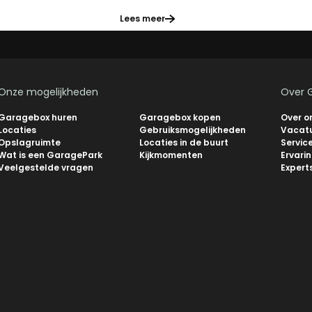
Lees meer
Onze mogelijkheden
Over 
Garagebox huren
Garagebox kopen
Over o
Locaties
Gebruiksmogelijkheden
Vacat
Opslagruimte
Locaties in de buurt
Servic
Wat is een GaragePark
Kijkmomenten
Ervari
Veelgestelde vragen
Expert