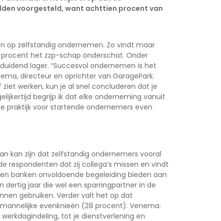
dden voorgesteld,
want achttien procent van
en op zelfstandig ondernemen. Zo vindt maar
 32 procent het zzp-schap onderschat. Onder
eduidend lager. “Succesvol ondernemen is het
nema, directeur en oprichter van GaragePark.
ziet werken, kun je al snel concluderen dat je
ijkertijd begrijp ik dat elke onderneming vanuit
de praktijk voor startende ondernemers even
an kan zijn dat zelfstandig ondernemers vooral
de respondenten dat zij collega’s missen en vindt
K en banken onvoldoende begeleiding bieden aan
 dertig jaar die wel een sparringpartner in de
nnen gebruiken. Verder valt het op dat
un mannelijke evenknieën (28 procent). Venema:
 werkdagindeling, tot je dienstverlening en