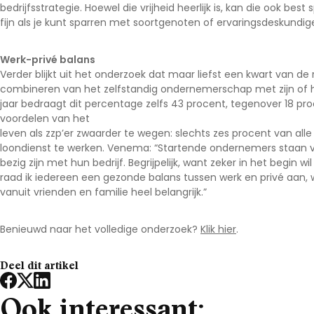
bedrijfsstrategie. Hoewel die vrijheid heerlijk is, kan die ook be
fijn als je kunt sparren met soortgenoten of ervaringsdeskundig
Werk-privé balans
Verder blijkt uit het onderzoek dat maar liefst een kwart van 
combineren van het zelfstandig ondernemerschap met zijn of ha
jaar bedraagt dit percentage zelfs 43 procent, tegenover 18 pro
voordelen van het
leven als zzp’er zwaarder te wegen: slechts zes procent van al
loondienst te werken. Venema: “Startende ondernemers staan v
bezig zijn met hun bedrijf. Begrijpelijk, want zeker in het begin w
raad ik iedereen een gezonde balans tussen werk en privé aan, w
vanuit vrienden en familie heel belangrijk.”
Benieuwd naar het volledige onderzoek?
Klik hier
.
Deel dit artikel
Ook interessant: