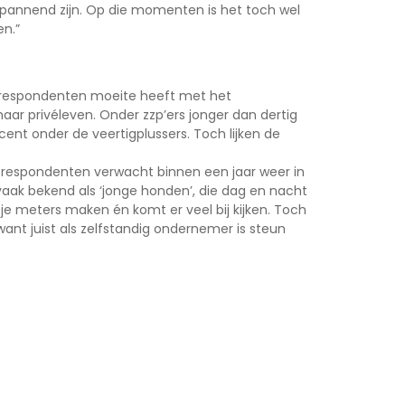
st spannend zijn. Op die momenten is het toch wel
en.”
de respondenten moeite heeft met het
ar privéleven. Onder zzp’ers jonger dan dertig
cent onder de veertigplussers. Toch lijken de
le respondenten verwacht binnen een jaar weer in
aak bekend als ‘jonge honden’, die dag en nacht
il je meters maken én komt er veel bij kijken. Toch
ant juist als zelfstandig ondernemer is steun