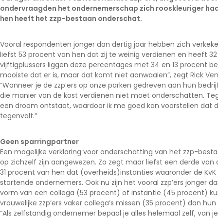
ondervraagden het ondernemerschap zich rooskleuriger ha
Noord-Brabant
hen heeft het zzp-bestaan onderschat.
Noord-Holland
Overijssel
Vooral respondenten jonger dan dertig jaar hebben zich verkek
liefst 53 procent van hen dat zij te weinig verdienen en heeft
Utrecht
vijftigplussers liggen deze percentages met 34 en 13 procent b
Zeeland
mooiste dat er is, maar dat komt niet aanwaaien”, zegt Rick Ve
“Wanneer je de zzp’ers op onze parken gedreven aan hun bedrijf 
Zuid-Holland
die manier van de kost verdienen niet moet onderschatten. Tegel
een droom ontstaat, waardoor ik me goed kan voorstellen dat 
tegenvalt.”
Geen sparringpartner
Een mogelijke verklaring voor onderschatting van het zzp-besta
op zichzelf zijn aangewezen. Zo zegt maar liefst een derde van 
31 procent van hen dat (overheids)instanties waaronder de Kv
startende ondernemers. Ook nu zijn het vooral zzp’ers jonger dan
vorm van een collega (53 procent) of instantie (45 procent) ku
vrouwelijke zzp’ers vaker collega’s missen (35 procent) dan h
“Als zelfstandig ondernemer bepaal je alles helemaal zelf, van je