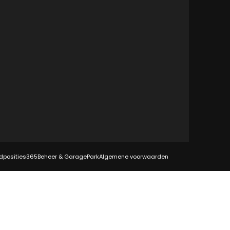
dposities
365Beheer & GaragePark
Algemene voorwaarden