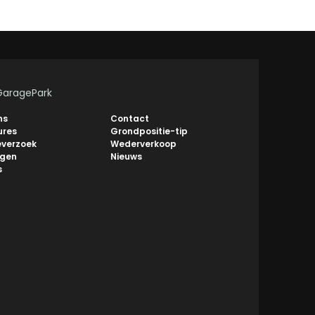
GaragePark
ns
Contact
ures
Grondpositie-tip
everzoek
Wederverkoop
ngen
Nieuws
s