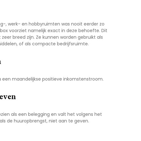
ag-, werk- en hobbyruimten was nooit eerder zo
ox voorziet namelijk exact in deze behoefte. Dit
eer breed zijn. Ze kunnen worden gebruikt als
iddelen, of als compacte bedrijfsruimte.
n
u een maandelijkse positieve inkomstenstroom.
geven
gezien als een belegging en valt het volgens het
zoals de huuropbrengst, niet aan te geven.