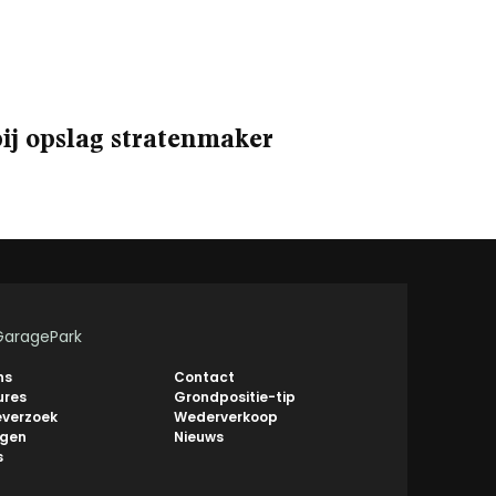
bij opslag stratenmaker
GaragePark
ns
Contact
ures
Grondpositie-tip
everzoek
Wederverkoop
ngen
Nieuws
s