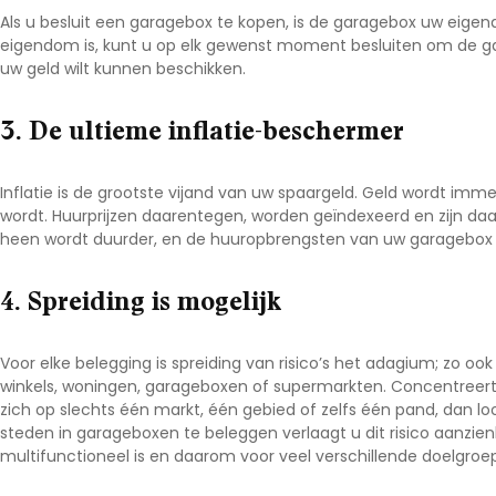
Als u besluit een garagebox te kopen, is de garagebox uw eigend
eigendom is, kunt u op elk gewenst moment besluiten om de gar
uw geld wilt kunnen beschikken.
3. De ultieme inflatie-beschermer
Inflatie is de grootste vijand van uw spaargeld. Geld wordt imm
wordt. Huurprijzen daarentegen, worden geïndexeerd en zijn daa
heen wordt duurder, en de huuropbrengsten van uw garagebox
4. Spreiding is mogelijk
Voor elke belegging is spreiding van risico’s het adagium; zo o
winkels, woningen, garageboxen of supermarkten. Concentreert
zich op slechts één markt, één gebied of zelfs één pand, dan loo
steden in garageboxen te beleggen verlaagt u dit risico aanzien
multifunctioneel is en daarom voor veel verschillende doelgroe