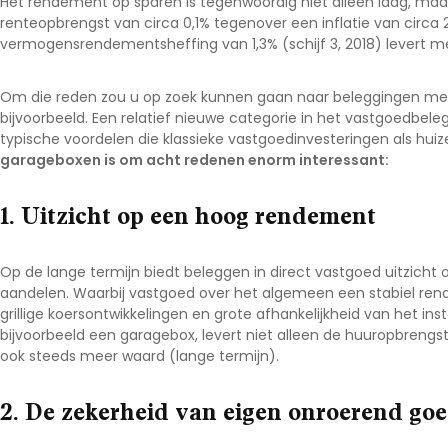
Het rendement op sparen is tegenwoordig niet alleen laag, maar 
renteopbrengst van circa 0,1% tegenover een inflatie van circa
vermogensrendementsheffing van 1,3% (schijf 3, 2018) levert me
Om die reden zou u op zoek kunnen gaan naar beleggingen me
bijvoorbeeld. Een relatief nieuwe categorie in het vastgoedbel
typische voordelen die klassieke vastgoedinvesteringen als hu
garageboxen is om acht redenen enorm interessant:
1. Uitzicht op een hoog rendement
Op de lange termijn biedt beleggen in direct vastgoed uitzicht
aandelen. Waarbij vastgoed over het algemeen een stabiel rend
grillige koersontwikkelingen en grote afhankelijkheid van het i
bijvoorbeeld een garagebox, levert niet alleen de huuropbrengs
ook steeds meer waard (lange termijn).
2. De zekerheid van eigen onroerend go