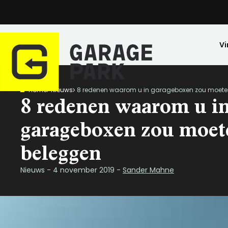
Vi
Home
Nieuws
8 redenen waarom u in garageboxen zou moete
Zoeken
8 redenen waarom u i
Bekijk alle locaties
Park bezichtigen
garageboxen zou moet
Top locaties
beleggen
Drenthe
Flevoland
Nieuws - 4 november 2019 -
Sander Mahne
Friesland
Huren
Opslagruimte
Wij zijn GaragePark
Kopen
Stalling
Ervaringen
Gelderland
Veilig opgeslagen en 24/7 toegankelijk.
Meer dan 57 locaties in Nederland.
De ideale stalli
Een greep uit o
Groningen
Limburg