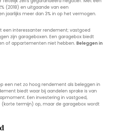
feitelijk zelfs gegarandeerd negatief. Met een
 2% (2018) en uitgaande van een
n jaarlijks meer dan 3% in op het vermogen.
t een interessanter rendement; vastgoed
eggen zijn garageboxen. Een garagebox biedt
izen of appartementen niet hebben.
Beleggen in
 op een net zo hoog rendement als beleggen in
ement biedt waar bij aandelen sprake is van
nstapmoment. Een investering in vastgoed,
t (korte termijn) op, maar de garagebox wordt
ed