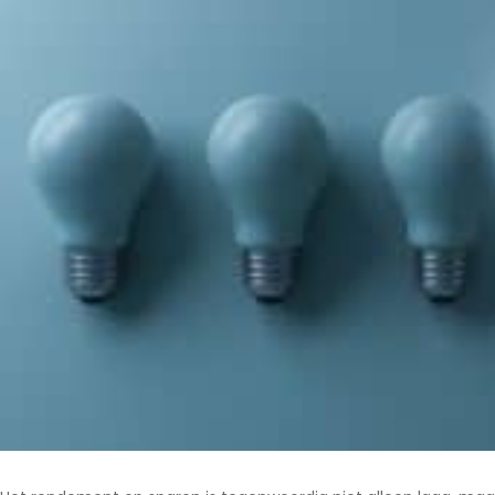
Noord-Brabant
Noord-Holland
Overijssel
Utrecht
Zeeland
Zuid-Holland