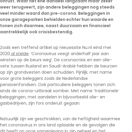
onrust. Waar het ene aandeel langzaam maar zeker
weer terugveert, zijn andere beleggingen nog steeds
veel minder waard dan pre-corona. Beleggingen in
onze garageparken behielden echter hun waarde en
tonen zich daarmee, naast duurzaam en financieel
aantrekkelijk ook crisisbestendig.
Zoals een treffend artikel op nieuwssite Nu.nl eind mei
2020
al stelde
: ‘Coronavirus veegt anderhalf jaar aan
winsten op de beurs weg’. De coronacrisis en een olie-
vete tussen Rusland en Saudi-Arabië hebben de beurzen
op zijn grondvesten doen schudden. Pijnlijk, met name
voor grote beleggers zoals de Nederlandse
pensioenfondsen. Ook particuliere beleggers tonen zich
sinds de corona-uitbraak somber. Met name ‘traditionele’
beleggingen, met aandelen in bijvoorbeeld olie- en
gasbedrijven, zijn fors onderuit gegaan.
Natuurlijk zijn we geschrokken, van de heftigheid waarmee
het coronavirus in ons land oplaaide en de gevolgen die
dit heeft op onze samenleving in zijn geheel en het