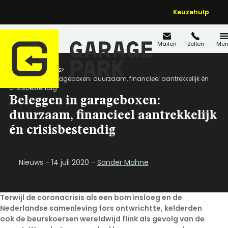
Keuzehulp
Mailen
Bellen
Men
Home
Nieuws
Beleggen in garageboxen: duurzaam, financieel aantrekkelijk én
crisisbestendig
Beleggen in garageboxen:
duurzaam, financieel aantrekkelijk
én crisisbestendig
Nieuws - 14 juli 2020 -
Sander Mahne
Terwijl de coronacrisis als een bom insloeg en de
Nederlandse samenleving fors ontwrichtte, kelderden
ook de beurskoersen wereldwijd flink als gevolg van de