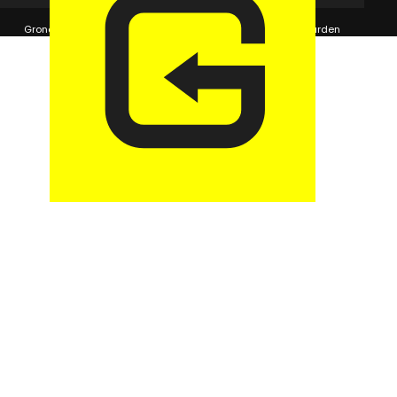
© 2026 GaragePark.
Grondposities
365Beheer & GaragePark
Algemene voorwaarden