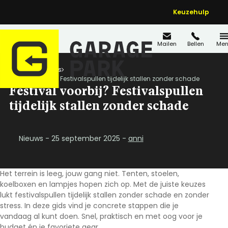
Keuzehulp
Mailen
Bellen
Men
Home
Nieuws
Festival voorbij? Festivalspullen tijdelijk stallen zonder schade
Festival voorbij? Festivalspullen
tijdelijk stallen zonder schade
Nieuws - 25 september 2025 -
anni
Het terrein is leeg, jouw gang niet. Tenten, stoelen,
koelboxen en lampjes hopen zich op. Met de juiste keuzes
lukt
festivalspullen tijdelijk stallen
zonder schade en zonder
stress. In deze gids vind je concrete stappen die je
vandaag al kunt doen. Snel, praktisch en met oog voor je
budget én je favoriete gear.