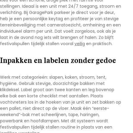
Kies voor een schone, droge plek met ruimte voor
stellingen. Ideaal is een unit met 24/7 toegang, stroom en
verlichting. Bij
GaragePark
parkeer je direct voor je deur,
heb je een persoonlijke keytag en profiteer je van stevige
terreinbeveiliging met cameratoezicht, omheining en een
individueel alarm per unit. Dat voelt zorgeloos, ook als je
laat in de avond nog iets wilt brengen of halen. Zo blijft
festivalspullen tijdelijk stallen
vooral
veilig
en praktisch.
Inpakken en labelen zonder gedoe
Werk met categorieën: slapen, koken, stroom, tent,
hygiëne. Gebruik stevige, doorzichtige bakken met
klikdeksel. Label groot aan twee kanten en leg bovenop
elke bak een korte checklist met aantallen. Plaats
vochtvreters los in de hoeken van je unit en zet bakken op
een pallet, niet direct op de vloer. Maak één “eerste-
weekend”-bak met scheerlijnen, tape, haringen,
powerbank en hoofdlampen. Met dit systeem wordt
festivalspullen tijdelijk stallen
routine in plaats van een