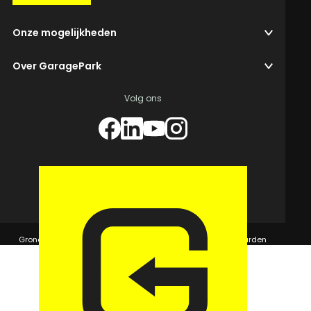
Onze mogelijkheden
Over GaragePark
Volg ons
© 2026 GaragePark.
Grondposities
365Beheer & GaragePark
Algemene voorwaarden