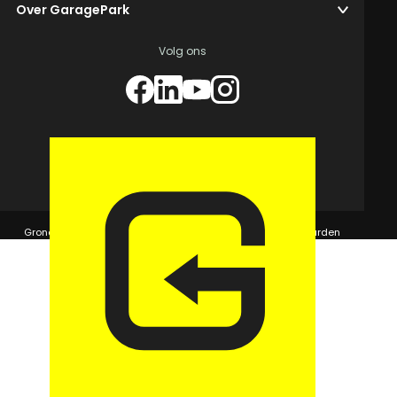
Over GaragePark
Volg ons
© 2026 GaragePark.
Grondposities
365Beheer & GaragePark
Algemene voorwaarden