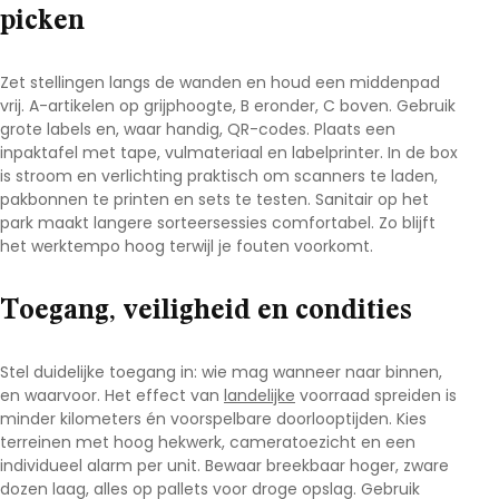
picken
Zet stellingen langs de wanden en houd een middenpad
vrij. A-artikelen op grijphoogte, B eronder, C boven. Gebruik
grote labels en, waar handig, QR-codes. Plaats een
inpaktafel met tape, vulmateriaal en labelprinter. In de box
is stroom en verlichting praktisch om scanners te laden,
pakbonnen te printen en sets te testen. Sanitair op het
park maakt langere sorteersessies comfortabel. Zo blijft
het werktempo hoog terwijl je fouten voorkomt.
Toegang, veiligheid en condities
Stel duidelijke toegang in: wie mag wanneer naar binnen,
en waarvoor. Het effect van
landelijke
voorraad spreiden
is
minder kilometers én voorspelbare doorlooptijden. Kies
terreinen met hoog hekwerk, cameratoezicht en een
individueel alarm per unit. Bewaar breekbaar hoger, zware
dozen laag, alles op pallets voor droge opslag. Gebruik