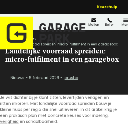
Keuzehulp
Mailen
Bellen
Men
Home
Nieuws
Landelijke voorraad spreiden: micro-fulfilment in een garagebox
Landelijke voorraad spreiden:
micro-fulfilment in een garagebox
Nieuws - 6 februari 2026 -
jerusha
Je wilt dichter bij je klant zitten, levertijden verlagen en
ritten inkorten. Met
landelijke voorraad spreiden
bouw je
kleine hubs per regio die snel uitleveren. In dit artikel krijg je
een praktisch plan met concrete keuzes voor indeling,
veiligheid
en schaalbaarheid.