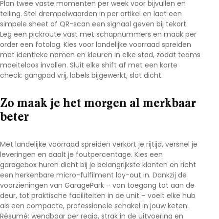
Plan twee vaste momenten per week voor bijvullen en
telling. Stel drempelwaarden in per artikel en laat een
simpele sheet of QR-scan een signaal geven bij tekort.
Leg een pickroute vast met schapnummers en maak per
order een fotolog. Kies voor
landelijke voorraad spreiden
met identieke namen en kleuren in elke stad, zodat teams
moeiteloos invallen. Sluit elke shift af met een korte
check: gangpad vrij, labels bijgewerkt, slot dicht.
Zo maak je het morgen al merkbaar
beter
Met
landelijke voorraad spreiden
verkort je rijtijd, versnel je
leveringen en daalt je foutpercentage. Kies een
garagebox huren
dicht bij je belangrijkste klanten en richt
een herkenbare micro-fulfilment lay-out in. Dankzij de
voorzieningen van
GaragePark
– van toegang tot aan de
deur, tot praktische faciliteiten in de unit – voelt elke hub
als een compacte, professionele schakel in jouw keten.
Résumé: wendbaar per regio, strak in de uitvoering en