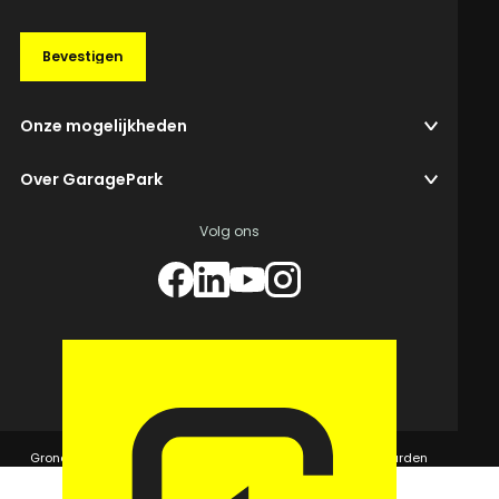
Bevestigen
Onze mogelijkheden
Over GaragePark
Volg ons
© 2026 GaragePark.
Grondposities
365Beheer & GaragePark
Algemene voorwaarden