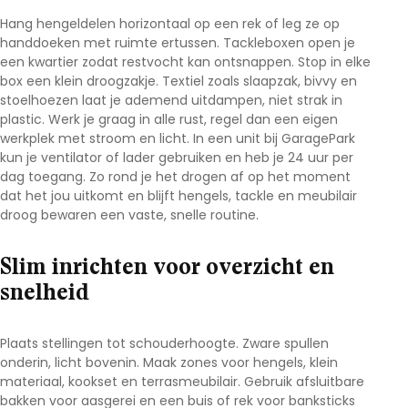
Hang hengeldelen horizontaal op een rek of leg ze op
handdoeken met ruimte ertussen. Tackleboxen open je
een kwartier zodat restvocht kan ontsnappen. Stop in elke
box een klein droogzakje. Textiel zoals slaapzak, bivvy en
stoelhoezen laat je ademend uitdampen, niet strak in
plastic. Werk je graag in alle rust, regel dan een eigen
werkplek met stroom en licht. In een unit bij
GaragePark
kun je ventilator of lader gebruiken en heb je 24 uur per
dag toegang. Zo rond je het drogen af op het moment
dat het jou uitkomt en blijft
hengels, tackle en meubilair
droog bewaren
een vaste, snelle routine.
Slim inrichten voor overzicht en
snelheid
Plaats stellingen tot schouderhoogte. Zware spullen
onderin, licht bovenin. Maak zones voor hengels, klein
materiaal, kookset en terrasmeubilair. Gebruik afsluitbare
bakken voor aasgerei en een buis of rek voor banksticks