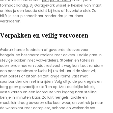
visvakantie, dan is een
garagebox huren
in het juiste
formaat handig. Bij
GaragePark
wissel je flexibel van maat
en kies je een
locatie
dicht bij huis of favoriete stek. Zo
blijft je setup schaalbaar zonder dat je routines
veranderen.
Verpakken en veilig vervoeren
Gebruik harde foedralen of gevoerde sleeves voor
hengels, en bescherm molens met covers. Tackle gaat in
stevige bakken met vakverdelers. Stoelen en tafels in
ademende hoezen zodat restvocht weg kan. Laat rondom
een paar centimeter lucht bij textiel. Houd de vloer vrij
met pallets of latten en zet lange items vast met
spanbanden die niet insnijden. Volg altijd de parkregels en
berg geen gevaarlijke stoffen op. Met duidelijke labels,
vaste karren en een looproute van ingang naar stelling
ben je in minuten klaar. Zo lukt
hengels, tackle en
meubilair droog bewaren
elke keer weer, en vertrek je naar
de waterkant met complete, schone en werkende set.