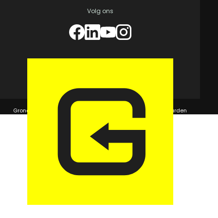
Volg ons
© 2026 GaragePark.
Grondposities
365Beheer & GaragePark
Algemene voorwaarden