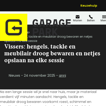
Keuzehulp
Mailen
Bellen
Men
Home
Nieuws
Vissers: hengels, tackle en meubilair droog bewaren en netjes
opslaan na elke sessie
Vissers: hengels, tackle en
meubilair droog bewaren en netjes
opslaan na elke sessie
Nieuws - 24 november 2025 -
anni
Na een lange sessie wil je snel naar huis, maar je materiaal
verdient vijf minuten aandacht.
Hengels, tackle en
meubilair droog bewaren
voorkomt roest, schimmel en