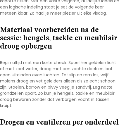
kapotte ritsen. Met een vaste volgorde, duidelijke labels en
een logische indeling staat je set de volgende keer
meteen klaar. Zo haal je meer plezier uit elke visdag.
Materiaal voorbereiden na de
sessie: hengels, tackle en meubilair
droog opbergen
Begin altijd met een korte check. Spoel hengeldelen licht
af met zoet water, droog met een zachte doek en laat
open uiteinden even luchten. Zet slip en rem los, wrijf
molens droog en vet geleiders alleen als ze echt schoon
zijn. Stoelen, barrow en bivvy veeg je zandvrij. Leg natte
grondzeilen apart. Zo kun je
hengels, tackle en meubilair
droog bewaren
zonder dat verborgen vocht in tassen
kruipt.
Drogen en ventileren per onderdeel