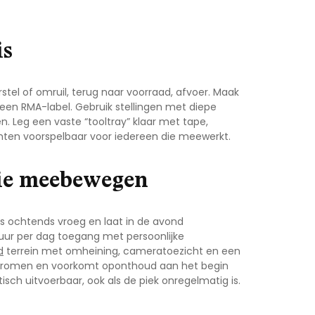
is
rstel of omruil, terug naar voorraad, afvoer. Maak
 een RMA-label. Gebruik stellingen met diepe
. Leg een vaste “tooltray” klaar met tape,
chten
voorspelbaar voor iedereen die meewerkt.
die meebewegen
’s ochtends vroeg en laat in de avond
4 uur per dag toegang met persoonlijke
d
terrein met omheining, cameratoezicht en een
urstromen en voorkomt oponthoud aan het begin
isch uitvoerbaar, ook als de piek onregelmatig is.