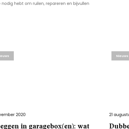
nodig hebt om ruilen, repareren en bijvullen
ieuws
Nieuws
vember 2020
21 august
eggen in garagebox(en): wat
Dubbe