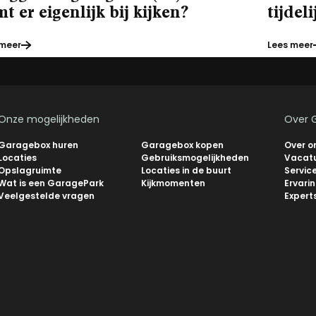
t er eigenlijk bij kijken?
tijdel
 meer
Lees meer
Onze mogelijkheden
Over 
Garagebox huren
Garagebox kopen
Over o
Locaties
Gebruiksmogelijkheden
Vacat
Opslagruimte
Locaties in de buurt
Servic
Wat is een GaragePark
Kijkmomenten
Ervari
Veelgestelde vragen
Expert