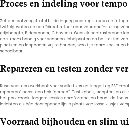
Proces en indeling voor tempo
Zet een ontvangsttafel bij de ingang voor registreren en fotogr
twijfelgevallen en een “direct retour naar voorraad”-stelling vo
grijphoogte, B daaronder, C bovenin. Gebruik contrasterende label
en stroom handig voor scannen, labelprinten en het testen van 
plaatsen en looppaden vrij te houden, werkt je team sneller en bl
schaalbaar.
Repareren en testen zonder ver
Reserveer een werkbank voor snelle fixes en triage. Leg ESD-mat
repareren” naast een bak “gereed”. Test kabels, adapters en disp
het park maakt langere sessies comfortabel en houdt de focus 
inrichten
als één doorlopende lijn in plaats van losse klusjes ver
Voorraad bijhouden en slim ui