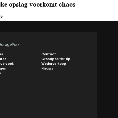
ijke opslag voorkomt chaos
GaragePark
ns
Contact
ures
Grondpositie-tip
everzoek
Wederverkoop
ngen
Nieuws
s