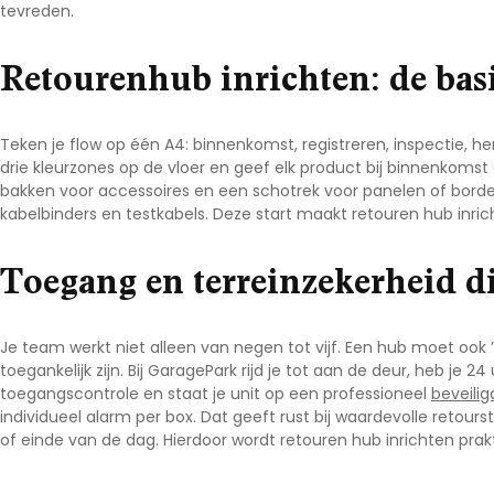
tevreden.
Noord-Brabant
Noord-Holland
Retourenhub inrichten: de bas
Overijssel
Utrecht
Teken je flow op één A4: binnenkomst, registreren, inspectie, he
Zeeland
drie kleurzones op de vloer en geef elk product bij binnenkomst
bakken voor accessoires en een schotrek voor panelen of borden
Zuid-Holland
kabelbinders en testkabels. Deze start maakt
retouren hub inri
Toegang en terreinzekerheid 
Je team werkt niet alleen van negen tot vijf. Een hub moet ook 
toegankelijk zijn. Bij
GaragePark
rijd je tot aan de deur, heb je 2
toegangscontrole en staat je unit op een professioneel
beveilig
individueel alarm per box. Dat geeft rust bij waardevolle reto
of einde van de dag. Hierdoor wordt
retouren hub inrichten
prakt