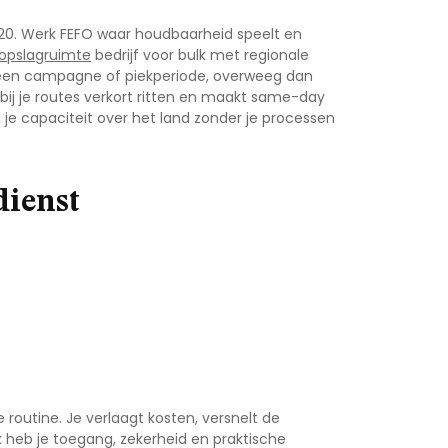
 20. Werk FEFO waar houdbaarheid speelt en
opslagruimte
bedrijf
voor bulk met regionale
or een campagne of piekperiode, overweeg dan
bij je routes verkort ritten en maakt same-day
 je capaciteit over het land zonder je processen
dienst
routine. Je verlaagt kosten, versnelt de
k
heb je toegang, zekerheid en praktische