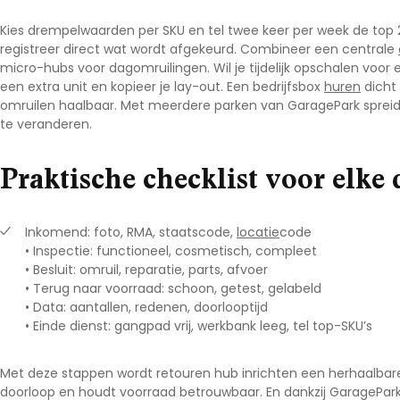
Kies drempelwaarden per SKU en tel twee keer per week de top
registreer direct wat wordt afgekeurd. Combineer een centrale
micro-hubs voor dagomruilingen. Wil je tijdelijk opschalen vo
een extra unit en kopieer je lay-out. Een
bedrijfsbox
huren
dicht 
omruilen haalbaar. Met meerdere parken van
GaragePark
spreid
te veranderen.
Praktische checklist voor elke 
Inkomend: foto, RMA, staatscode,
locatie
code
• Inspectie: functioneel, cosmetisch, compleet
• Besluit: omruil, reparatie, parts, afvoer
• Terug naar voorraad: schoon, getest, gelabeld
• Data: aantallen, redenen, doorlooptijd
• Einde dienst: gangpad vrij, werkbank leeg, tel top-SKU’s
Met deze stappen wordt
retouren hub inrichten
een herhaalbare 
doorloop en houdt voorraad betrouwbaar. En dankzij
GaragePar