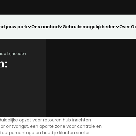
nd jouw park
Ons aanbod
Gebruiksmogelijkheden
Over G
rraad bijhouden
n:
Grond verkopen?
Werkruimte
Veelgestelde vragen
uidelijke opzet voor
retouren hub inrichten
ng voor elk voertuig.
nze huurders.
Elke box is voorzien van stroom en verli
Vind het antwoord op al jouw vragen.
oor ontvangst, een aparte zone voor controle en
e foutpercentage en houd je klanten sneller