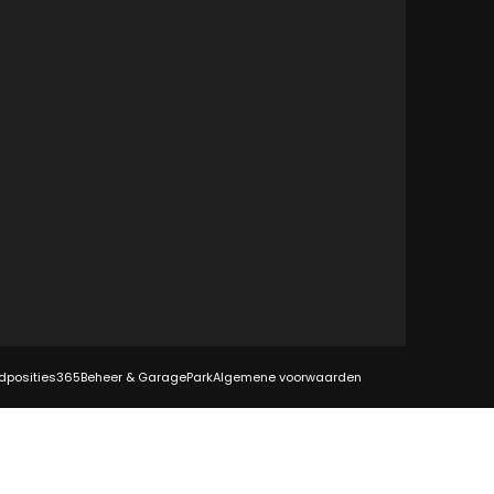
dposities
365Beheer & GaragePark
Algemene voorwaarden