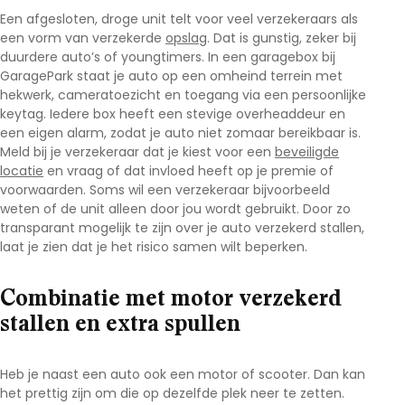
Een afgesloten, droge unit telt voor veel verzekeraars als
een vorm van
verzekerde
opslag
. Dat is gunstig, zeker bij
duurdere auto’s of youngtimers. In een garagebox bij
GaragePark
staat je auto op een omheind terrein met
hekwerk, cameratoezicht en toegang via een persoonlijke
keytag. Iedere box heeft een stevige overheaddeur en
een eigen alarm, zodat je auto niet zomaar bereikbaar is.
Meld bij je verzekeraar dat je kiest voor een
beveiligde
locatie
en vraag of dat invloed heeft op je premie of
voorwaarden. Soms wil een verzekeraar bijvoorbeeld
weten of de unit alleen door jou wordt gebruikt. Door zo
transparant mogelijk te zijn over je
auto verzekerd stallen
,
laat je zien dat je het risico samen wilt beperken.
Combinatie met motor verzekerd
stallen en extra spullen
Heb je naast een auto ook een motor of scooter. Dan kan
het prettig zijn om die op dezelfde plek neer te zetten.