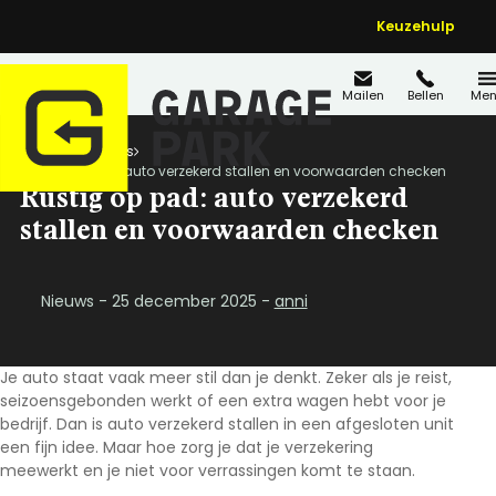
Keuzehulp
Mailen
Bellen
Men
Home
Nieuws
Rustig op pad: auto verzekerd stallen en voorwaarden checken
Rustig op pad: auto verzekerd
stallen en voorwaarden checken
Nieuws - 25 december 2025 -
anni
Je auto staat vaak meer stil dan je denkt. Zeker als je reist,
seizoensgebonden werkt of een extra wagen hebt voor je
bedrijf. Dan is
auto verzekerd stallen
in een afgesloten unit
een fijn idee. Maar hoe zorg je dat je verzekering
meewerkt en je niet voor verrassingen komt te staan.