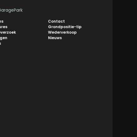
GaragePark
ns
Contact
ures
Grondpositie-tip
everzoek
Wederverkoop
ngen
Nieuws
s