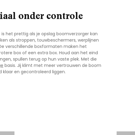
iaal onder controle
s het prettig als je
opslag boomverzorger
kan
n als stroppen, touwbeschermers, werplijnen
. De verschillende boxformaten maken het
grotere box of een extra box. Houd aan het eind
ngen, spullen terug op hun vaste plek. Met die
ge
basis. Jij klimt met meer vertrouwen de boom
jd klaar en gecontroleerd liggen.