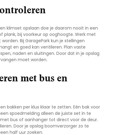
controleren
 Een
klimset opslaan
doe je daarom nooit in een
 of plank, bij voorkeur op ooghoogte. Werk met
 worden. Bij
GaragePark
kun je stellingen
hangt en goed kan ventileren. Plan vaste
pen, naden en sluitingen. Door dat in je
opslag
 vervangen moet worden.
ren met bus en
en bakken per klus klaar te zetten. Eén bak voor
 een spoedmelding alleen de juiste set in te
t met bus of aanhanger tot direct voor de deur.
eren. Door je
opslag boomverzorger
zo te
 een half uur zoeken.