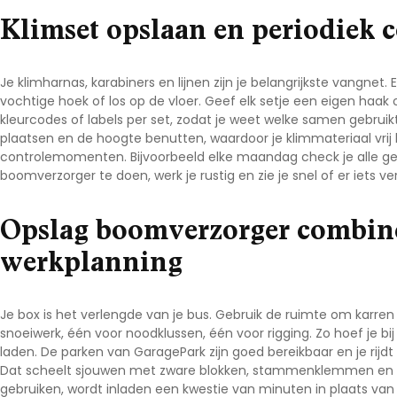
Klimset opslaan en periodiek 
Je klimharnas, karabiners en lijnen zijn je belangrijkste vangnet.
vochtige hoek of los op de vloer. Geef elk setje een eigen haak
kleurcodes of labels per set, zodat je weet welke samen gebruikt
plaatsen en de hoogte benutten, waardoor je klimmateriaal vrij 
controlemomenten. Bijvoorbeeld elke maandag check je alle ges
boomverzorger
te doen, werk je rustig en zie je snel of er iets
Opslag boomverzorger combine
werkplanning
Je box is het verlengde van je bus. Gebruik de ruimte om karren 
snoeiwerk, één voor noodklussen, één voor rigging. Zo hoef je bij
laden. De parken van
GaragePark
zijn goed bereikbaar en je rijd
Dat scheelt sjouwen met zware blokken, stammenklemmen en li
gebruiken, wordt inladen een kwestie van minuten in plaats van