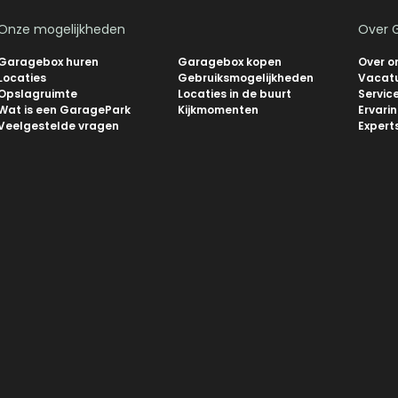
Onze mogelijkheden
Over 
Garagebox huren
Garagebox kopen
Over o
Locaties
Gebruiksmogelijkheden
Vacat
Opslagruimte
Locaties in de buurt
Servic
Wat is een GaragePark
Kijkmomenten
Ervari
Veelgestelde vragen
Expert