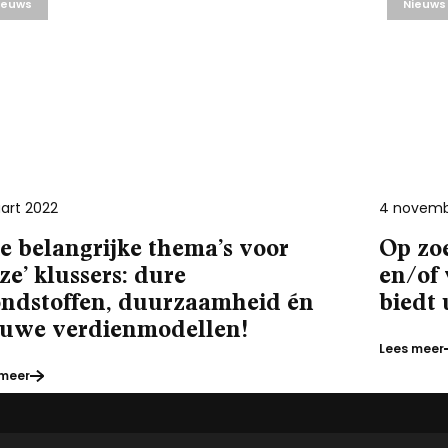
ieuws
Nieuws
art 2022
4 novemb
e belangrijke thema’s voor
Op zoe
ze’ klussers: dure
en/of
ondstoffen, duurzaamheid én
biedt 
euwe verdienmodellen!
Lees meer
 meer