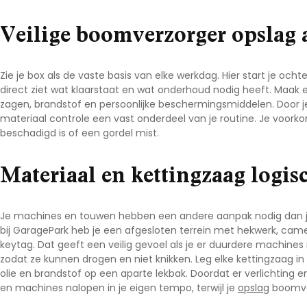
Noord-Brabant
Veilige boomverzorger opslag 
Noord-Holland
Overijssel
Zie je box als de vaste basis van elke werkdag. Hier start je ocht
Utrecht
direct ziet wat klaarstaat en wat onderhoud nodig heeft. Maak e
Zeeland
zagen, brandstof en persoonlijke beschermingsmiddelen. Door j
materiaal controle een vast onderdeel van je routine. Je voork
Zuid-Holland
beschadigd is of een gordel mist.
Materiaal en kettingzaag logis
Je machines en touwen hebben een andere aanpak nodig dan 
bij
GaragePark
heb je een afgesloten terrein met hekwerk, came
keytag. Dat geeft een veilig gevoel als je er duurdere machines 
zodat ze kunnen drogen en niet knikken. Leg elke
kettingzaag
in
olie en brandstof op een aparte lekbak. Doordat er verlichting en
en machines nalopen in je eigen tempo, terwijl je
opslag
boomve