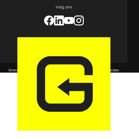
Volg ons
© 2026 GaragePark.
Grondposities
365Beheer & GaragePark
Algemene voorwaarden