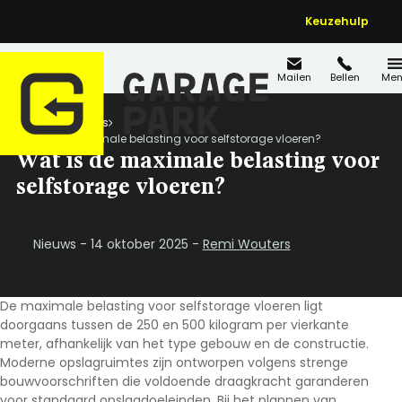
Keuzehulp
Mailen
Bellen
Men
Home
Nieuws
Wat is de maximale belasting voor selfstorage vloeren?
Wat is de maximale belasting voor
selfstorage vloeren?
Nieuws - 14 oktober 2025 -
Remi Wouters
De maximale belasting voor selfstorage vloeren ligt
doorgaans tussen de 250 en 500 kilogram per vierkante
meter, afhankelijk van het type gebouw en de constructie.
Moderne opslagruimtes zijn ontworpen volgens strenge
bouwvoorschriften die voldoende draagkracht garanderen
voor standaard opslagdoeleinden. Bij het plannen van