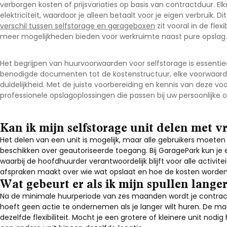
verborgen kosten of prijsvariaties op basis van contractduur. E
elektriciteit, waardoor je alleen betaalt voor je eigen verbruik. D
verschil tussen selfstorage en garageboxen
zit vooral in de flex
meer mogelijkheden bieden voor werkruimte naast pure opslag.
Het begrijpen van huurvoorwaarden voor selfstorage is essentie
benodigde documenten tot de kostenstructuur, elke voorwaarde 
duidelijkheid. Met de juiste voorbereiding en kennis van deze 
professionele opslagoplossingen die passen bij uw persoonlijke o
Kan ik mijn selfstorage unit delen met v
Het delen van een unit is mogelijk, maar alle gebruikers moete
beschikken over geautoriseerde toegang. Bij GaragePark kun je
waarbij de hoofdhuurder verantwoordelijk blijft voor alle activitei
afspraken maakt over wie wat opslaat en hoe de kosten worden
Wat gebeurt er als ik mijn spullen lang
Na de minimale huurperiode van zes maanden wordt je contract
hoeft geen actie te ondernemen als je langer wilt huren. De maa
dezelfde flexibiliteit. Mocht je een grotere of kleinere unit no