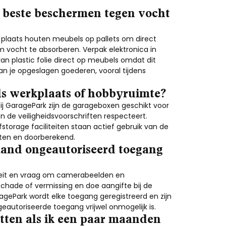
t beste beschermen tegen vocht
 plaats houten meubels op pallets om direct
om vocht te absorberen. Verpak elektronica in
an plastic folie direct op meubels omdat dit
n je opgeslagen goederen, vooral tijdens
als werkplaats of hobbyruimte?
Bij GaragePark zijn de garageboxen geschikt voor
n de veiligheidsvoorschriften respecteert.
fstorage faciliteiten staan actief gebruik van de
meten en doorberekend.
mand ongeautoriseerd toegang
teit en vraag om camerabeelden en
chade of vermissing en doe aangifte bij de
aragePark wordt elke toegang geregistreerd en zijn
eautoriseerde toegang vrijwel onmogelijk is.
etten als ik een paar maanden