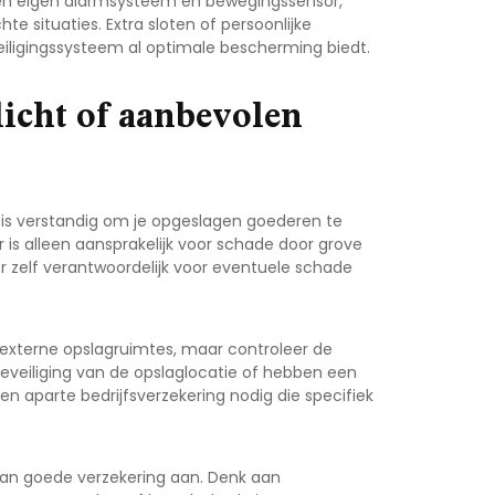
 een eigen alarmsysteem en bewegingssensor,
e situaties. Extra sloten of persoonlijke
ligingssysteem al optimale bescherming biedt.
licht of aanbevolen
t is verstandig om je opgeslagen goederen te
 is alleen aansprakelijk voor schade door grove
er zelf verantwoordelijk voor eventuele schade
externe opslagruimtes, maar controleer de
eveiliging van de opslaglocatie of hebben een
n aparte bedrijfsverzekering nodig die specifiek
van goede verzekering aan. Denk aan