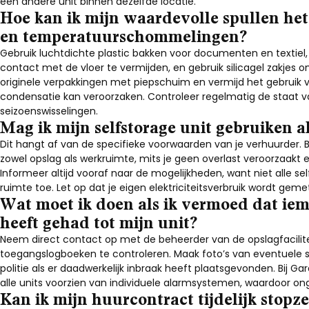
een andere unit binnen dezelfde locatie.
Hoe kan ik mijn waardevolle spullen he
en temperatuurschommelingen?
Gebruik luchtdichte plastic bakken voor documenten en textiel,
contact met de vloer te vermijden, en gebruik silicagel zakjes 
originele verpakkingen met piepschuim en vermijd het gebruik v
condensatie kan veroorzaken. Controleer regelmatig de staat va
seizoenswisselingen.
Mag ik mijn selfstorage unit gebruiken 
Dit hangt af van de specifieke voorwaarden van je verhuurder. 
zowel opslag als werkruimte, mits je geen overlast veroorzaakt e
Informeer altijd vooraf naar de mogelijkheden, want niet alle sel
ruimte toe. Let op dat je eigen elektriciteitsverbruik wordt ge
Wat moet ik doen als ik vermoed dat ie
heeft gehad tot mijn unit?
Neem direct contact op met de beheerder van de opslagfacili
toegangslogboeken te controleren. Maak foto’s van eventuele s
politie als er daadwerkelijk inbraak heeft plaatsgevonden. Bij G
alle units voorzien van individuele alarmsystemen, waardoor ong
Kan ik mijn huurcontract tijdelijk stopz