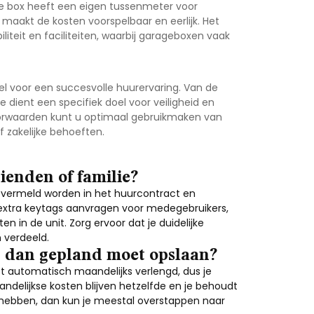
lke box heeft een eigen tussenmeter voor
it maakt de kosten voorspelbaar en eerlijk. Het
ibiliteit en faciliteiten, waarbij garageboxen vaak
el voor een succesvolle huurervaring. Van de
dient een specifiek doel voor veiligheid en
voorwaarden kunt u optimaal gebruikmaken van
f zakelijke behoeften.
rienden of familie?
n vermeld worden in het huurcontract en
 extra keytags aanvragen voor medegebruikers,
ten in de unit. Zorg ervoor dat je duidelijke
 verdeeld.
er dan gepland moet opslaan?
 automatisch maandelijks verlengd, dus je
ndelijkse kosten blijven hetzelfde en je behoudt
dig hebben, dan kun je meestal overstappen naar