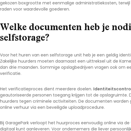
gekozen boxgrootte met eenmalige administratiekosten, terwijl v
Noord-Brabant
raden voor waardevolle goederen.
Noord-Holland
Welke documenten heb je nodi
Overijssel
selfstorage?
Utrecht
Zeeland
Zuid-Holland
Voor het huren van een selfstorage unit heb je een geldig identit
Zakelijke huurders moeten daarnaast een uittreksel uit de Kame
dan drie maanden. Sommige opslagbedrijven vragen ook om een 
verificatie.
Het verificatieproces dient meerdere doelen.
Identiteitscontr
geautoriseerde personen toegang krijgen tot de opslagruimte. 
huurders tegen criminele activiteiten. De documenten worden ge
online verhuur via een beveiligde uploadprocedure.
Bij GaragePark verloopt het huurproces eenvoudig online via 
digitaal kunt aanleveren. Voor ondernemers die liever persoonlij