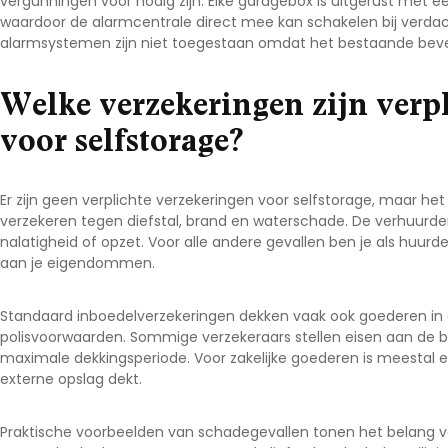
vergunningen voor nodig zijn. Elke garagebox is uitgerust met
waardoor de alarmcentrale direct mee kan schakelen bij verdacht
alarmsystemen zijn niet toegestaan omdat het bestaande bevei
Welke verzekeringen zijn verp
voor selfstorage?
Er zijn geen verplichte verzekeringen voor selfstorage, maar he
verzekeren tegen diefstal, brand en waterschade. De verhuurder
nalatigheid of opzet. Voor alle andere gevallen ben je als huurd
aan je eigendommen.
Standaard inboedelverzekeringen dekken vaak ook goederen in 
polisvoorwaarden. Sommige verzekeraars stellen eisen aan de b
maximale dekkingsperiode. Voor zakelijke goederen is meestal ee
externe opslag dekt.
Praktische voorbeelden van schadegevallen tonen het belang 