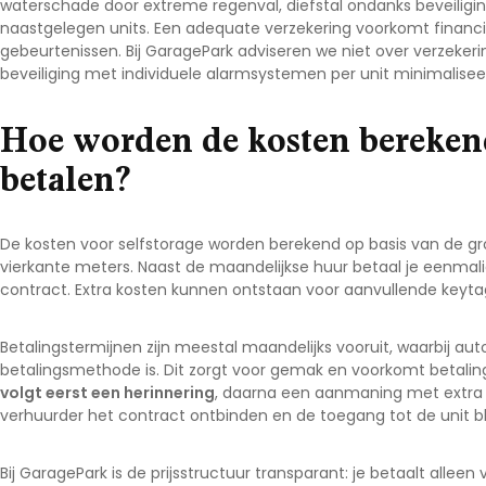
waterschade door extreme regenval, diefstal ondanks beveilig
naastgelegen units. Een adequate verzekering voorkomt financië
gebeurtenissen. Bij GaragePark adviseren we niet over verzeke
beveiliging met individuele alarmsystemen per unit minimaliseer
Hoe worden de kosten bereken
betalen?
De kosten voor selfstorage worden berekend op basis van de gro
vierkante meters. Naast de maandelijkse huur betaal je eenmalig
contract. Extra kosten kunnen ontstaan voor aanvullende keytags 
Betalingstermijnen zijn meestal maandelijks vooruit, waarbij a
betalingsmethode is. Dit zorgt voor gemak en voorkomt betali
volgt eerst een herinnering
, daarna een aanmaning met extra k
verhuurder het contract ontbinden en de toegang tot de unit b
Bij GaragePark is de prijsstructuur transparant: je betaalt alleen 