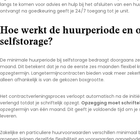
langs te komen voor advies en hulp bij het afsluiten van een hu
ontvangt na goedkeuring geeft je 24/7 toegang tot je unit.
Hoe werkt de huurperiode en o
selfstorage?
De minimale huurperiode bij selfstorage bedraagt doorgaans 
maand. Dit betekent dat je na de eerste zes maanden flexibe
opzegtermijn. Langetermijncontracten bieden vaak meer zekerhe
alleen afhankelijk is van de gekozen boxgrootte.
Het contractverleningsproces verloopt automatisch na de initiël
verlengd totdat je schriftelijk opzegt.
Opzegging moet schriftel
opzegtermijn van één maand. Dit geeft je voldoende tijd om je s
leveren.
Zakelijke en particuliere huurvoorwaarden verschillen minimaal b
groepen krijgen dezelfde flexibiliteit en voorwaarden aangeboden.