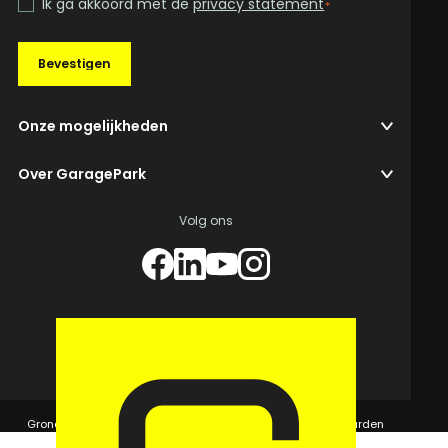
Ik ga akkoord met de
privacy statement
*
Bevestigen
Onze mogelijkheden
Over GaragePark
Volg ons
© 2026 GaragePark.
Grondposities
365Beheer & GaragePark
Algemene voorwaarden