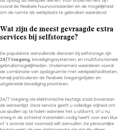
als opslag als werkplek dienen. Voor ondernemers zijn
vooral de flexibele huurvoorwaarden en de mogelijkheid
om de ruimte als werkplaats te gebruiken waardevol.
Wat zijn de meest gevraagde extra
services bij selfstorage?
De populairste aanvullende diensten bij selfstorage zijn
24/7 toegang
, beveiligingssystemen, en multifunctionele
gebruiksmogelijkheden. Ondernemers waarderen vooral
de combinatie van opslagruimte met werkplekfaciliteiten,
terwijl particulieren de flexibele toegangstijden en
uitgebreide beveiliging prioriteren.
24/7 toegang via elektronische keytags staat bovenaan
de wensenlijst. Deze service geeft u volledige vrijheid om
uw spullen op te halen wanneer het u uitkomt, of u nu
vroeg in de ochtend materialen nodig heeft voor een klus
of ’s avonds laat voorraad wilt aanvullen. De persoonlijke
keytag werkt als een elektronische sleutel die alleen