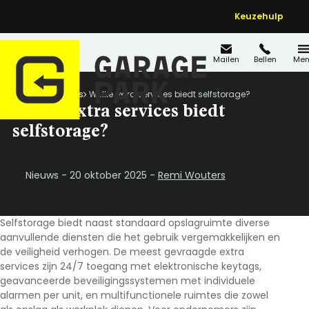
Keuzehulp
Mailen
Bellen
Men
Home
Nieuws
Welke extra services biedt selfstorage?
Welke extra services biedt
selfstorage?
Nieuws - 20 oktober 2025 -
Remi Wouters
Selfstorage biedt naast standaard opslagruimte diverse
aanvullende diensten die het gebruik vergemakkelijken en
de veiligheid verhogen. De meest gevraagde extra
services zijn 24/7 toegang met elektronische keytags,
geavanceerde beveiligingssystemen met individuele
alarmen per unit, en multifunctionele ruimtes die zowel