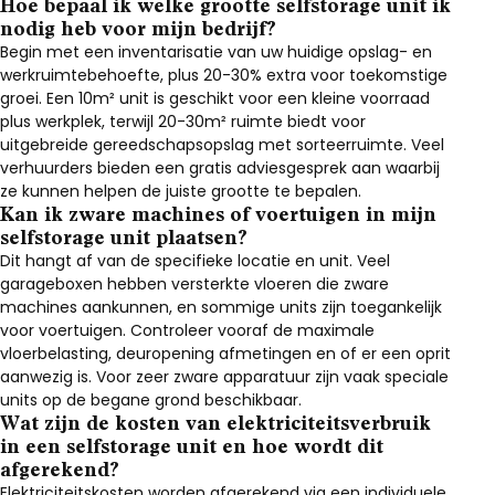
Hoe bepaal ik welke grootte selfstorage unit ik
nodig heb voor mijn bedrijf?
Begin met een inventarisatie van uw huidige opslag- en
werkruimtebehoefte, plus 20-30% extra voor toekomstige
groei. Een 10m² unit is geschikt voor een kleine voorraad
plus werkplek, terwijl 20-30m² ruimte biedt voor
uitgebreide gereedschapsopslag met sorteerruimte. Veel
verhuurders bieden een gratis adviesgesprek aan waarbij
ze kunnen helpen de juiste grootte te bepalen.
Kan ik zware machines of voertuigen in mijn
selfstorage unit plaatsen?
Dit hangt af van de specifieke locatie en unit. Veel
garageboxen hebben versterkte vloeren die zware
machines aankunnen, en sommige units zijn toegankelijk
voor voertuigen. Controleer vooraf de maximale
vloerbelasting, deuropening afmetingen en of er een oprit
aanwezig is. Voor zeer zware apparatuur zijn vaak speciale
units op de begane grond beschikbaar.
Wat zijn de kosten van elektriciteitsverbruik
in een selfstorage unit en hoe wordt dit
afgerekend?
Elektriciteitskosten worden afgerekend via een individuele