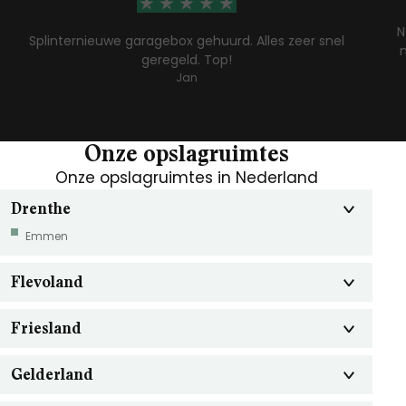
N
Splinternieuwe garagebox gehuurd. Alles zeer snel
geregeld. Top!
Jan
Onze opslagruimtes
Onze opslagruimtes in Nederland
Drenthe
Emmen
Flevoland
Friesland
Gelderland