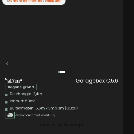
Momenteel niet beschikbaar
Garagebox C.5.6
17m²
Begane grond
Deurhoogte:
2,4m
Inhoud:
50m³
Buitenmaten:
5,6m x 3m x 3m (LxBxH)
Bereikbaar met voertuig
Houd mij op de hoogte