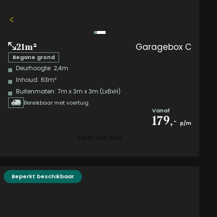
Garagebox C
21m²
Begane grond
Deurhoogte:
2,4m
Inhoud:
63m³
Buitenmaten:
7m x 3m x 3m (LxBxH)
Bereikbaar met voertuig
Vanaf
179,-
p/m
Selecteer box
Beperkt beschikbaar