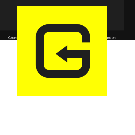
© 2026 GaragePark.
Grondposities
365Beheer & GaragePark
Algemene voorwaarden