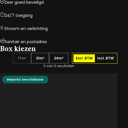
Zeer goed beveiligd
24/7 toegang
Stroom en verlichting
Sanitair en postadres
Box kiezen
17m²
21m²
24m²
Excl. BTW
Incl. BTW
3 van 3 resultaten
Beperkt beschikbaar