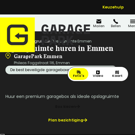
Keuzehulp
Mailen
Bellen
Men
Home
Opslagruimte
Opslagruimte Emmen
Opslagruimte huren in Emmen
GaragePark Emmen
Phileas Foggstraat 116, Emmen
De best beveiligde garageboxen van Emmen!
Foto's
Video
Kaart
Huur een premium garagebox als ideale opslagruimte
Box kiezen
Plan bezichtiging