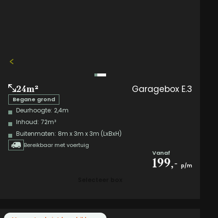
Garagebox E.3
24m²
Begane grond
Deurhoogte:
2,4m
Inhoud:
72m³
Buitenmaten:
8m x 3m x 3m (LxBxH)
Bereikbaar met voertuig
Vanaf
199,-
p/m
Selecteer box