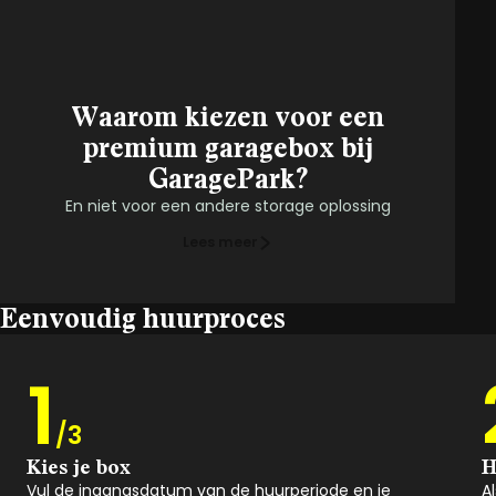
Waarom kiezen voor een
premium garagebox bij
GaragePark?
En niet voor een andere storage oplossing
Lees meer
Eenvoudig huurproces
1
/3
Kies je box
H
Vul de ingangsdatum van de huurperiode en je
A