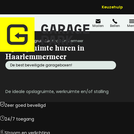
Keuzehulp
Mailen
Bellen
Men
Home
Opslagruimte
Haarlemmermeer
Opslagruimte huren in
Haarlemmermeer
De best beveiligde garageboxen!
De ideale opslagruimte, werkruimte en/of stalling
Zeer goed beveiligd
24/7 toegang
Stroom en verlichting