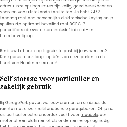
veilig op te bergen: bij GaragePark ben je aan het juiste
adres. Onze opslagruimtes zijn veilig, goed bereikbaar en
voorzien van uitstekende faciliteiten. Je hebt 24/7
toegang met een persoonlijke elektronische keytag en je
spullen zijn optimaal beveiligd met BORG-2
gecertificeerde systemen, inclusief inbraak- en
brandbeveiliging.
Benieuwd of onze opslagruimte past bij jouw wensen?
Kom gerust eens langs op één van onze parken in de
buurt van Haarlemmermeer
!
Self storage voor particulier en
zakelijk gebruik
Bij GaragePark geven we jouw dromen en ambities de
ruimte met onze multifunctionele garageboxen. Of je nu
als particulier extra onderdak zoekt voor
meubels
, een
motor of een
oldtimer
, of als ondernemer opslag nodig
hebt voor
gereedschap
, materialen, voorraad of